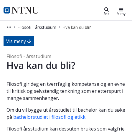
Filosofi - årsstudium
NTNU Hjemmeside
Søk
Meny
Filosofi - årsstudium
Hva kan du bli?
Hva kan du bli? - Filosofi - årsstudi
Vis meny
Filosofi - årsstudium
Hva kan du bli?
Filosofi gir deg en tverrfaglig kompetanse og en evne
til kritisk og selvstendig tenkning som er etterspurt i
mange sammenhenger.
Om du vil bygge ut årsstudiet til bachelor kan du søke
på
bachelorstudiet i filosofi og etikk.
Filosofi årsstudium kan dessuten brukes som valgfrie