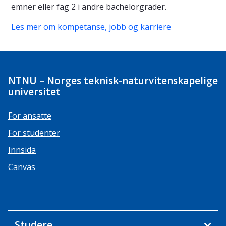
emner eller fag 2 i andre bachelorgrader.
Les mer om kompetanse, jobb og karriere
NTNU – Norges teknisk-naturvitenskapelige
universitet
For ansatte
For studenter
Innsida
Canvas
Studere