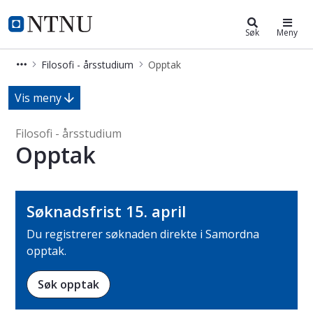
Filosofi - årsstudium
NTNU Hjemmeside
Søk
Meny
Filosofi - årsstudium
Opptak
Opptak - Filosofi - årsstudium
Vis meny
Filosofi - årsstudium
Opptak
Søknadsfrist 15. april
Du registrerer søknaden direkte i Samordna
opptak.
Søk opptak