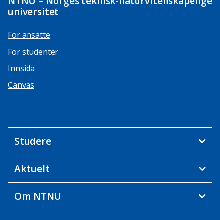
NTNU – Norges teknisk-naturvitenskapelige
universitet
For ansatte
For studenter
Innsida
Canvas
Studere
Aktuelt
Om NTNU