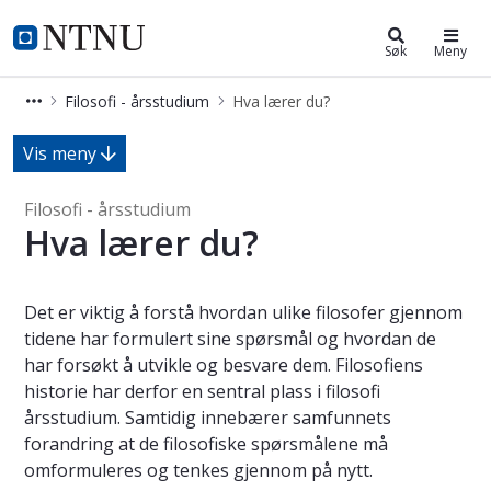
Filosofi - årsstudium
NTNU Hjemmeside
Søk
Meny
Filosofi - årsstudium
Hva lærer du?
Hva lærer du? - Filosofi - årsstudium
Vis meny
Filosofi - årsstudium
Hva lærer du?
Det er viktig å forstå hvordan ulike filosofer gjennom
tidene har formulert sine spørsmål og hvordan de
har forsøkt å utvikle og besvare dem. Filosofiens
historie har derfor en sentral plass i filosofi
årsstudium. Samtidig innebærer samfunnets
forandring at de filosofiske spørsmålene må
omformuleres og tenkes gjennom på nytt.