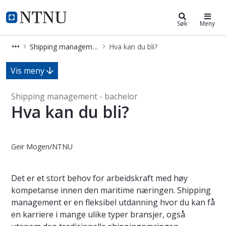
Shipping management - bachelor
NTNU Hjemmeside
Søk
Meny
Shipping management - bachelor
Hva kan du bli?
Hva kan du bli? - Shipping managem
Vis meny
Shipping management - bachelor
Hva kan du bli?
Geir Mogen/NTNU
Det er et stort behov for arbeidskraft med høy
kompetanse innen den maritime næringen. Shipping
management er en fleksibel utdanning hvor du kan få
en karriere i mange ulike typer bransjer, også