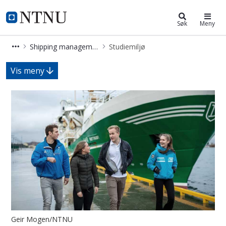
Shipping management - bachelor
NTNU Hjemmeside
Søk
Meny
Shipping management - bachelor
Studiemiljø
Studiemiljø - Shipping management 
Vis meny
Geir Mogen/NTNU