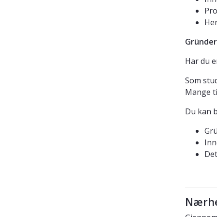
Pro
Her
Gründer
Har du en
Som stud
Mange ti
Du kan bl
Grü
Inn
Det
Nærhet