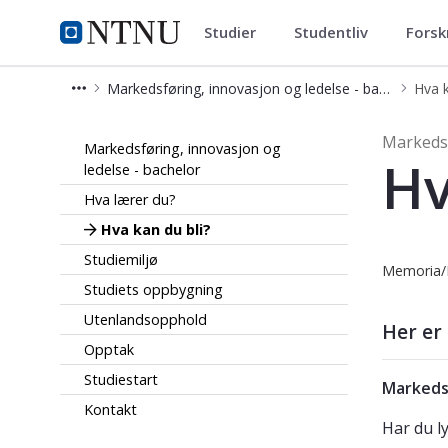
Studier
Studentliv
Forsk
Markedsføring, innovasjon og le
NTNU Hjemmeside
Markedsføring, innovasjon og ledelse - bachelor
Hva k
Hva kan du bli? - Markedsføring, inn
Markedsf
Markedsføring, innovasjon og
Hv
ledelse - bachelor
Hva lærer du?
Hva kan du bli?
Studiemiljø
Memoria
Studiets oppbygning
Utenlandsopphold
Her er
Opptak
Studiestart
Markeds
Kontakt
Har du l