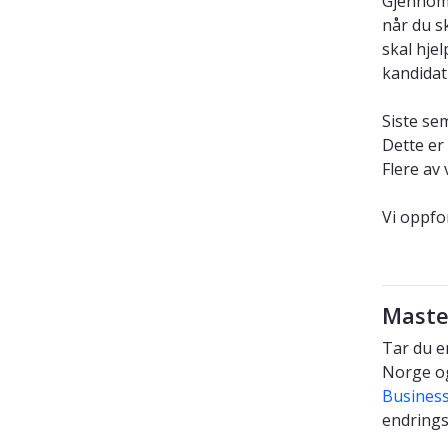
Gjennom 
når du s
skal hje
kandidat
Siste se
Dette er
Flere av
Vi oppfo
Maste
Tar du e
Norge og 
Busines
endrings