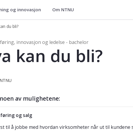
ning og innovasjon
Om NTNU
delse - bachelor
an du bli?
ovasjon og ledelse - bachelor
øring, innovasjon og ledelse - bachelor
a kan du bli?
/NTNU
 noen av mulighetene:
føring og salg
yst til å jobbe med hvordan virksomheter når ut til kundene s