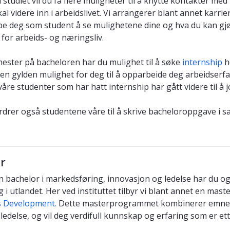
studiet vil du få flere muligheter til å knytte kontakter med
kal videre inn i arbeidslivet. Vi arrangerer blant annet karr
lpe deg som student å se mulighetene dine og hva du kan gjør
 for arbeids- og næringsliv.
mester på bacheloren har du mulighet til å søke
internship
h
 en gylden mulighet for deg til å opparbeide deg arbeidserf
 våre studenter som har hatt internship har gått videre til å
rdrer også studentene våre til å skrive bacheloroppgave i 
r
n bachelor i markedsføring, innovasjon og ledelse har du ogs
i utlandet. Her ved instituttet tilbyr vi blant annet en maste
s Development.
Dette masterprogrammet kombinerer emner 
ledelse, og vil deg verdifull kunnskap og erfaring som er et