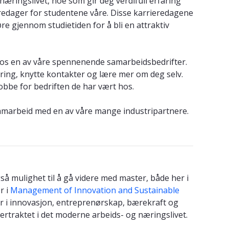
 næringslivet, noe som gir deg verdifull erfaring
ieredager for studentene våre. Disse karrieredagene
e gjennom studietiden for å bli en attraktiv
os en av våre spennenende samarbeidsbedrifter.
aring, knytte kontakter og lære mer om deg selv.
 jobbe for bedriften de har vært hos.
samarbeid med en av våre mange industripartnere.
å mulighet til å gå videre med master, både her i
r i
Management of Innovation and Sustainable
i innovasjon, entreprenørskap, bærekraft og
tertraktet i det moderne arbeids- og næringslivet.