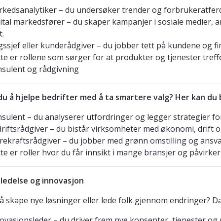
kedsanalytiker – du undersøker trender og forbrukeratferd
ital markedsfører – du skaper kampanjer i sosiale medier, a
t.
gssjef eller kunderådgiver – du jobber tett på kundene og f
te er rollene som sørger for at produkter og tjenester treffe
sulent og rådgivning
u å hjelpe bedrifter med å ta smartere valg? Her kan du b
sulent – du analyserer utfordringer og legger strategier for
riftsrådgiver – du bistår virksomheter med økonomi, drift 
ekraftsrådgiver – du jobber med grønn omstilling og ansva
te er roller hvor du får innsikt i mange bransjer og påvirke
ledelse og innovasjon
 å skape nye løsninger eller lede folk gjennom endringer? Da
ovasjonsleder – du driver frem nye konsepter, tjenester og