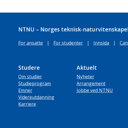
NTNU – Norges teknisk-naturvitenskapel
For ansatte
|
For studenter
|
Innsida
|
Can
Studere
Aktuelt
Om studier
Nyheter
Studieprogram
Arrangement
Emner
Jobbe ved NTNU
Videreutdanning
Karriere