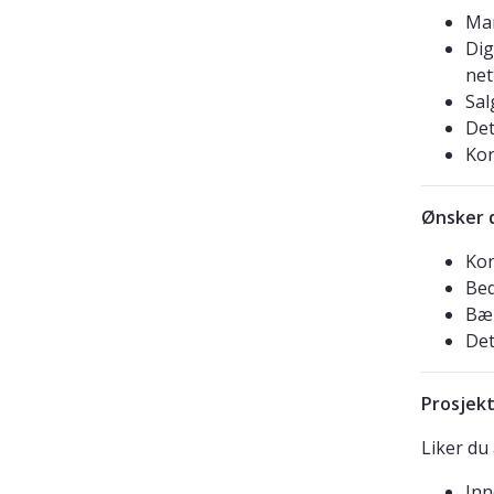
Mar
Dig
net
Sal
Det
Kon
Ønsker d
Kon
Bed
Bær
Det
Prosjekt
Liker du
Inn