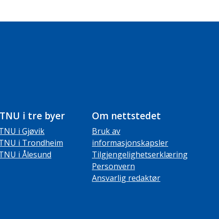
TNU i tre byer
Om nettstedet
TNU i Gjøvik
Bruk av
TNU i Trondheim
informasjonskapsler
TNU i Ålesund
Tilgjengelighetserklæring
Personvern
Ansvarlig redaktør