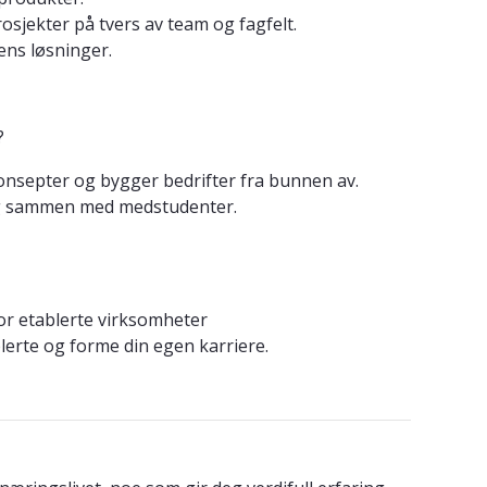
sjekter på tvers av team og fagfelt.
ens løsninger.
?
konsepter og bygger bedrifter fra bunnen av.
 og sammen med medstudenter.
or etablerte virksomheter
blerte og forme din egen karriere.