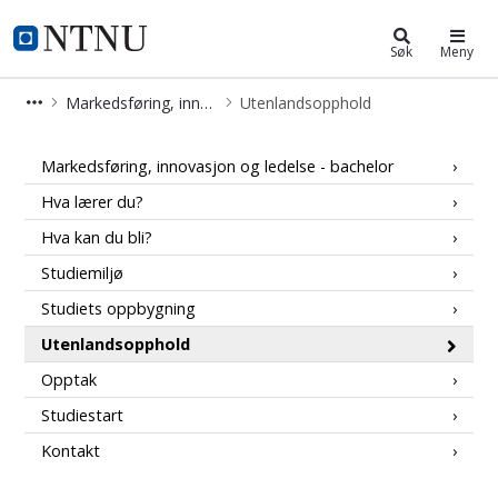
Markedsføring, innovasjon og ledel
NTNU Hjemmeside
Søk
Meny
Markedsføring, innovasjon og ledelse - bachelor
Utenlandsopphold
Utenlandsopphold - Markedsføring, i
Markedsføring, innovasjon og ledelse - bachelor
Hva lærer du?
Hva kan du bli?
Studiemiljø
Studiets oppbygning
Utenlandsopphold
Opptak
Studiestart
Kontakt