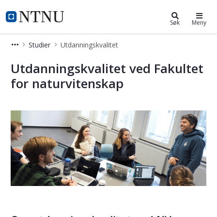
Fakultet for naturvitenskap
NTNU Hjemmeside
Søk
Meny
Studier
Utdanningskvalitet
Utdanningskvalitet ved Fakultet for
Utdanningskvalitet ved Fakultet
for naturvitenskap