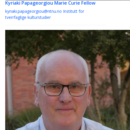
Kyriaki Papageorgiou
Marie Curie Fellow
kyriaki.papageorgiou@ntnu.no
Institutt for
tverrfaglige kulturstudier