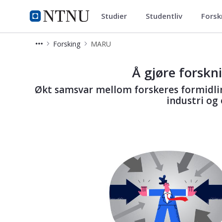
Studier
Studentliv
Forsk
Institutt for tverrfaglige kultur
NTNU Hjemmeside
Forsking
MARU
MARU
Å gjøre forskn
Økt samsvar mellom forskeres formidlin
industri og 