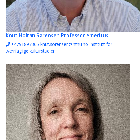
Knut Holtan Sørensen
Professor emeritus
+4791897365
knut.sorensen@ntnu.no
Institutt for
tverrfaglige kulturstudier