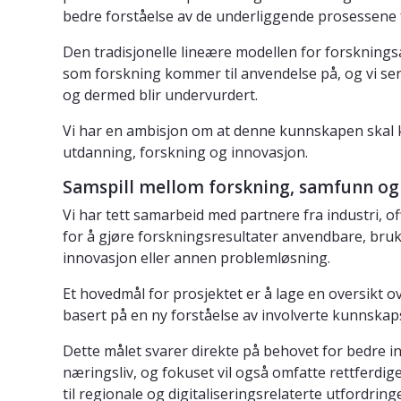
bedre forståelse av de underliggende prosessene f
Den tradisjonelle lineære modellen for forskning
som forskning kommer til anvendelse på, og vi ser a
og dermed blir undervurdert.
Vi har en ambisjon om at denne kunnskapen skal ku
utdanning, forskning og innovasjon.
Samspill mellom forskning, samfunn og
Vi har tett samarbeid med partnere fra industri, o
for å gjøre forskningsresultater anvendbare, bru
innovasjon eller annen problemløsning.
Et hovedmål for prosjektet er å lage en oversikt o
basert på en ny forståelse av involverte kunnskap
Dette målet svarer direkte på behovet for bedre i
næringsliv, og fokuset vil også omfatte rettferdi
til regionale og digitaliseringsrelaterte utfordringe