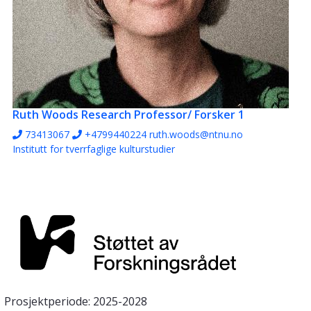
Ruth Woods
Research Professor/ Forsker 1
73413067
+4799440224
ruth.woods@ntnu.no
Institutt for tverrfaglige kulturstudier
Prosjektperiode: 2025-2028