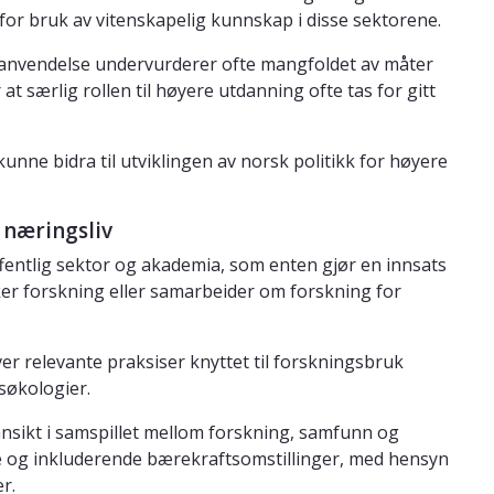
or bruk av vitenskapelig kunnskap i disse sektorene.
sanvendelse undervurderer ofte mangfoldet av måter
t særlig rollen til høyere utdanning ofte tas for gitt
nne bidra til utviklingen av norsk politikk for høyere
 næringsliv
ffentlig sektor og akademia, som enten gjør en innsats
ker forskning eller samarbeider om forskning for
ver relevante praksiser knyttet til forskningsbruk
søkologier.
nnsikt i samspillet mellom forskning, samfunn og
ge og inkluderende bærekraftsomstillinger, med hensyn
r.