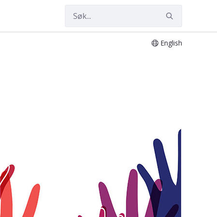
English