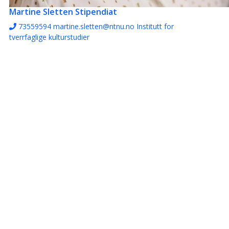
Martine Sletten
Stipendiat
73559594
martine.sletten@ntnu.no
Institutt for
tverrfaglige kulturstudier