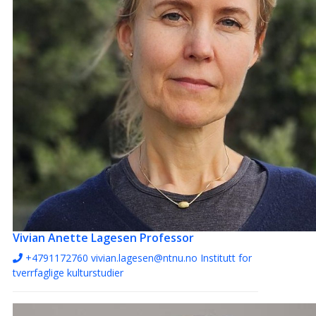
Vivian Anette Lagesen
Professor
+4791172760
vivian.lagesen@ntnu.no
Institutt for
tverrfaglige kulturstudier