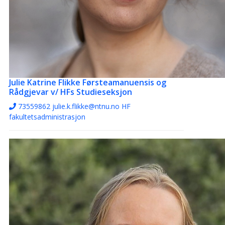
Julie Katrine Flikke
Førsteamanuensis og
Rådgjevar v/ HFs Studieseksjon
73559862
julie.k.flikke@ntnu.no
HF
fakultetsadministrasjon