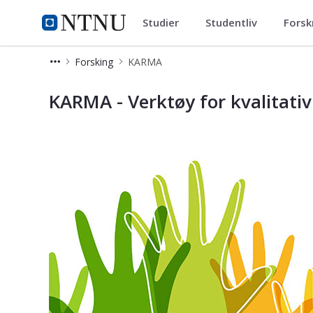
Studier
Studentliv
Forsk
Institutt for tverrfaglige kultur
NTNU Hjemmeside
Forsking
KARMA
KARMA
KARMA - Verktøy for kvalitati