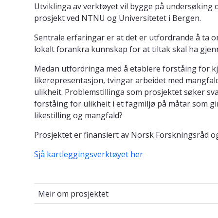
Utviklinga av verktøyet vil bygge på undersøking 
prosjekt ved NTNU og Universitetet i Bergen.
Sentrale erfaringar er at det er utfordrande å ta oms
lokalt forankra kunnskap for at tiltak skal ha gje
Medan utfordringa med å etablere forståing for kjø
likerepresentasjon, tvingar arbeidet med mangfald 
ulikheit. Problemstillinga som prosjektet søker sv
forståing for ulikheit i et fagmiljø på måtar som gi
likestilling og mangfald?
Prosjektet er finansiert av Norsk Forskningsråd o
Sjå kartleggingsverktøyet her
Meir om prosjektet
Meir om prosjektet