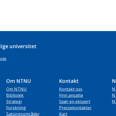
ige universitet
vas
Om NTNU
Kontakt
N
Om NTNU
Kontakt oss
N
Bibliotek
Finn ansatte
N
Strategi
Spør en ekspert
N
Forskning
Pressekontakter
Satsingsområder
Kart