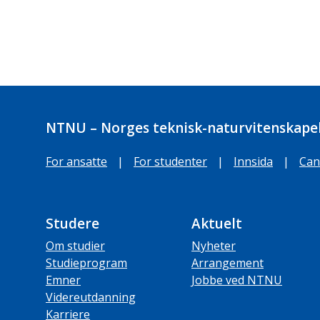
NTNU – Norges teknisk-naturvitenskapel
For ansatte
|
For studenter
|
Innsida
|
Can
Studere
Aktuelt
Om studier
Nyheter
Studieprogram
Arrangement
Emner
Jobbe ved NTNU
Videreutdanning
Karriere