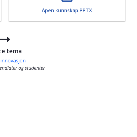
Åpen kunnskap.PPTX

te tema
 innovasjon
pendiater og studenter