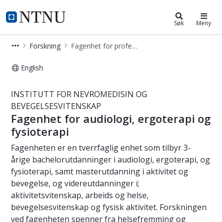
Institutt for nevromedisin og beve
NTNU Hjemmeside
Søk
Meny
Forskning
Fagenhet for profesjonsutdanninger
English
Audiologi, Ergoterapi, Fysioterapi -
INSTITUTT FOR NEVROMEDISIN OG
BEVEGELSESVITENSKAP
Fagenhet for audiologi, ergoterapi og
fysioterapi
Fagenheten er en tverrfaglig enhet som tilbyr 3-
årige bachelorutdanninger i audiologi, ergoterapi, og
fysioterapi, samt masterutdanning i aktivitet og
bevegelse, og videreutdanninger i;
aktivitetsvitenskap, arbeids og helse,
bevegelsesvitenskap og fysisk aktivitet. Forskningen
ved fagenheten spenner fra helsefremming og