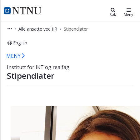
×
Institutt for IKT og realfag
NTNU Hjemmeside
Søk
Meny
Studier
Alle ansatte ved IIR
Stipendiater
Om
oss
English
Alle
Stipendiater - Institutt for IKT og re
MENY
ansatte
ved
Institutt for IKT og realfag
IIR
Stipendiater
Alle
ansatte
Ledelse
AIS
Administrativ
og
teknisk