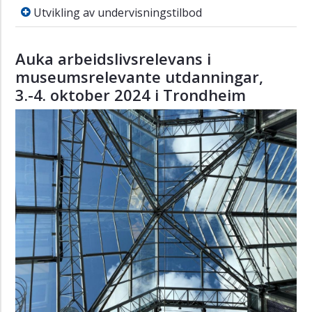
Utvikling av undervisningstilbod
uægde
Utvikling av undervisningstilbod
lodning
Global-
Auka arbeidslivsrelevans i
Colonial
museumsrelevante utdanningar,
Research
3.-4. oktober 2024 i Trondheim
Group
(GCRG)
MIMOSA
-
Migrasjon
og
mobilitet
i
Skandinavia
The
Classical
Ages
MuSaDel