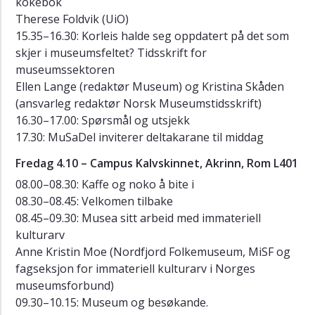
kokebok
Therese Foldvik (UiO)
15.35–16.30: Korleis halde seg oppdatert på det som
skjer i museumsfeltet? Tidsskrift for
museumssektoren
Ellen Lange (redaktør Museum) og Kristina Skåden
(ansvarleg redaktør Norsk Museumstidsskrift)
16.30–17.00: Spørsmål og utsjekk
17.30: MuSaDel inviterer deltakarane til middag
Fredag 4.10 – Campus Kalvskinnet, Akrinn, Rom L401
08.00–08.30: Kaffe og noko å bite i
08.30–08.45: Velkomen tilbake
08.45–09.30: Musea sitt arbeid med immateriell
kulturarv
Anne Kristin Moe (Nordfjord Folkemuseum, MiSF og
fagseksjon for immateriell kulturarv i Norges
museumsforbund)
09.30–10.15: Museum og besøkande.