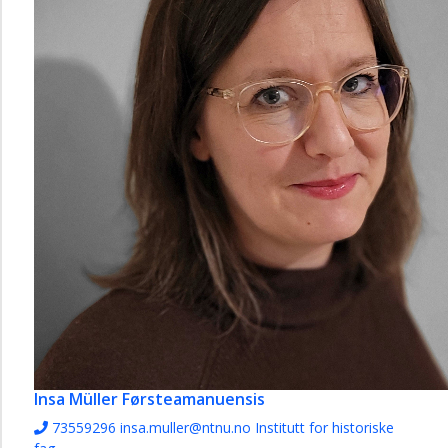
Insa Müller
Førsteamanuensis
73559296
insa.muller@ntnu.no
Institutt for historiske