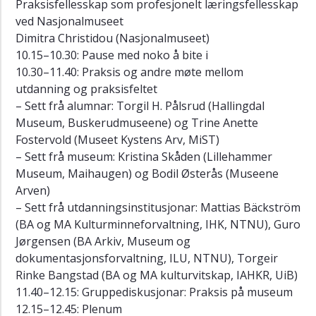
Praksisfellesskap som profesjonelt læringsfellesskap
ved Nasjonalmuseet
Dimitra Christidou (Nasjonalmuseet)
10.15–10.30: Pause med noko å bite i
10.30–11.40: Praksis og andre møte mellom
utdanning og praksisfeltet
– Sett frå alumnar: Torgil H. Pålsrud (Hallingdal
Museum, Buskerudmuseene) og Trine Anette
Fostervold (Museet Kystens Arv, MiST)
– Sett frå museum: Kristina Skåden (Lillehammer
Museum, Maihaugen) og Bodil Østerås (Museene
Arven)
– Sett frå utdanningsinstitusjonar: Mattias Bäckström
(BA og MA Kulturminneforvaltning, IHK, NTNU), Guro
Jørgensen (BA Arkiv, Museum og
dokumentasjonsforvaltning, ILU, NTNU), Torgeir
Rinke Bangstad (BA og MA kulturvitskap, IAHKR, UiB)
11.40–12.15: Gruppediskusjonar: Praksis på museum
12.15–12.45: Plenum