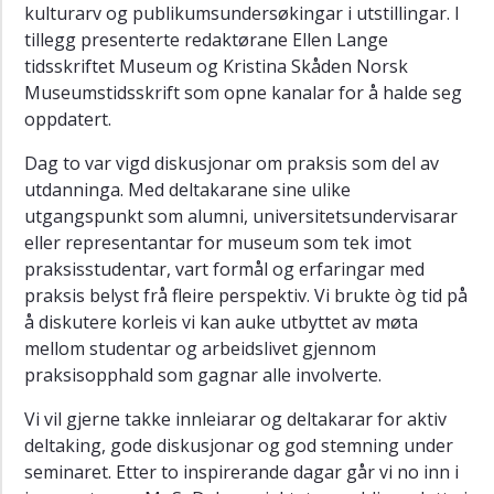
På
kulturarv og publikumsundersøkingar i utstillingar. I
sporet
tillegg presenterte redaktørane Ellen Lange
av
tidsskriftet Museum og Kristina Skåden Norsk
tapte
Museumstidsskrift som opne kanalar for å halde seg
hjem:
Restitusjon
oppdatert.
av
Dag to var vigd diskusjonar om praksis som del av
norsk-
jødisk
utdanninga. Med deltakarane sine ulike
eiendom
utgangspunkt som alumni, universitetsundervisarar
1945-
eller representantar for museum som tek imot
1955
praksisstudentar, vart formål og erfaringar med
praksis belyst frå fleire perspektiv. Vi brukte òg tid på
EXLEGACY
-
å diskutere korleis vi kan auke utbyttet av møta
Eksplosiv
mellom studentar og arbeidslivet gjennom
arv
praksisopphald som gagnar alle involverte.
Doktorgradsutdanning
Vi vil gjerne takke innleiarar og deltakarar for aktiv
Utdanningsprosjekt
deltaking, gode diskusjonar og god stemning under
seminaret. Etter to inspirerande dagar går vi no inn i
Publikasjonar