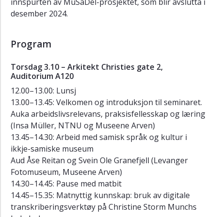
innspurten av MuSaDel-prosjektet, som blir avslutta i
Nyhende
desember 2024.
Tilsette
Leiing,
Program
organisering
og
Torsdag 3.10 – Arkitekt Christies gate 2,
medverknad
Auditorium A120
Kontaktinformasjon
12.00–13.00: Lunsj
13.00–13.45: Velkomen og introduksjon til seminaret.
Auka arbeidslivsrelevans, praksisfellesskap og læring
(Insa Müller, NTNU og Museene Arven)
13.45–14.30: Arbeid med samisk språk og kultur i
ikkje-samiske museum
Aud Åse Reitan og Svein Ole Granefjell (Levanger
Fotomuseum, Museene Arven)
14.30–14.45: Pause med matbit
14.45–15.35: Matnyttig kunnskap: bruk av digitale
transkriberingsverktøy på Christine Storm Munchs