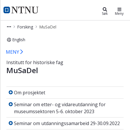
×
Institutt for historiske fag
NTNU Hjemmeside
Søk
Meny
Studium
Forsking
MuSaDel
Forsking
English
Histories
of
MuSaDel
MENY
Refugeedom
in
Institutt for historiske fag
the
MuSaDel
Nordic
Countries
Global
Om prosjektet
Om prosjektet
Europe
Seminar om etter- og vidareutdanning for m
Research
Seminar om etter- og vidareutdanning for
Group
museumssektoren 5-6. oktober 2023
Democratize
Seminar om utdanningssamarbeid 29-30.09.2
Seminar om utdanningssamarbeid 29-30.09.2022
Den