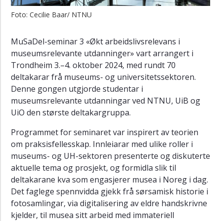
Museologi
Foto: Cecilie Baar/ NTNU
og
museumsforsking
MuSaDel-seminar 3 «Økt arbeidslivsrelevans i
Politisk-
museumsrelevante utdanninger» vart arrangert i
og
Trondheim 3.–4. oktober 2024, med rundt 70
kulturhistorie
deltakarar frå museums- og universitetssektoren.
Grey
Denne gongen utgjorde studentar i
Zones
museumsrelevante utdanningar ved NTNU, UiB og
of
UiO den største deltakargruppa.
the
Occupation
Programmet for seminaret var inspirert av teorien
om praksisfellesskap. Innleiarar med ulike roller i
Galskapens
fengsel
museums- og UH-sektoren presenterte og diskuterte
aktuelle tema og prosjekt, og formidla slik til
Fra
deltakarane kva som engasjerer musea i Noreg i dag.
ideologi
Det faglege spennvidda gjekk frå sørsamisk historie i
til
fotosamlingar, via digitalisering av eldre handskrivne
politikk
kjelder, til musea sitt arbeid med immateriell