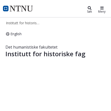
Institutt for historiske fag
NTNU Hjemmeside
Søk
Meny
Institutt for historiske fag
English
Institutt for historiske fag
Det humanistiske fakultetet
Institutt for historiske fag