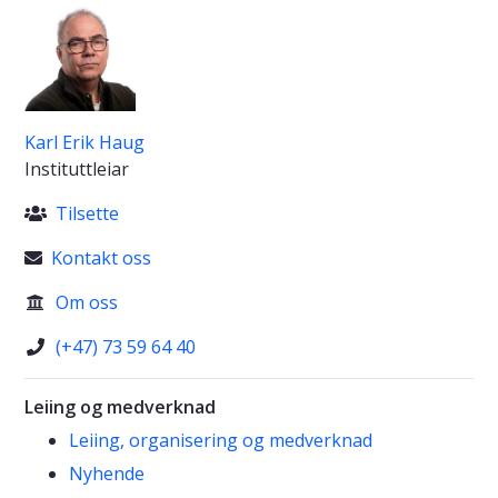
Karl Erik Haug
Instituttleiar
Tilsette

Kontakt oss

Om oss

(+47) 73 59 64 40

Leiing og medverknad
Leiing, organisering og medverknad
Nyhende