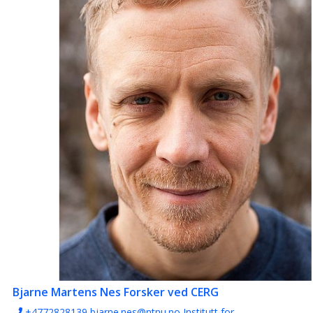
Bjarne Martens Nes
Forsker ved CERG
+4772828139
bjarne.nes@ntnu.no
Institutt for