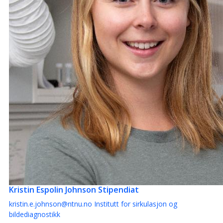
Kristin Espolin Johnson
Stipendiat
kristin.e.johnson@ntnu.no
Institutt for sirkulasjon og
bildediagnostikk