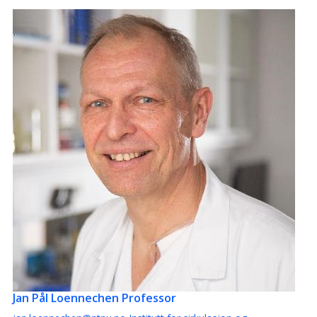
Jan Pål Loennechen
Professor