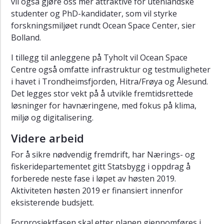
vil også gjøre oss mer attraktive for utenlandske
studenter og PhD-kandidater, som vil styrke
forskningsmiljøet rundt Ocean Space Center, sier
Bolland.
I tillegg til anleggene på Tyholt vil Ocean Space
Centre også omfatte infrastruktur og testmuligheter
i havet i Trondheimsfjorden, Hitra/Frøya og Ålesund.
Det legges stor vekt på å utvikle fremtidsrettede
løsninger for havnæringene, med fokus på klima,
miljø og digitalisering.
Videre arbeid
For å sikre nødvendig fremdrift, har Nærings- og
fiskeridepartementet gitt Statsbygg i oppdrag å
forberede neste fase i løpet av høsten 2019.
Aktiviteten høsten 2019 er finansiert innenfor
eksisterende budsjett.
Forprosjektfasen skal etter planen gjennomføres i