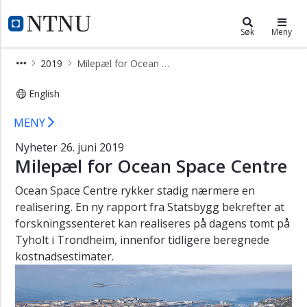
×
Campussamling
NTNU Hjemmeside
Søk
Meny
Nyheter
2019
Milepæl for Ocean Space Centre
og
aktuelt
English
Video
Milepæl for Ocean Space Centre - 2
MENY
Aktuelt
fra
Nyheter 26. juni 2019
møter
Milepæl for Ocean Space Centre
Organisering
Ocean Space Centre rykker stadig nærmere en
Prosjekter
realisering. En ny rapport fra Statsbygg bekrefter at
forskningssenteret kan realiseres på dagens tomt på
Slik
Tyholt i Trondheim, innenfor tidligere beregnede
jobber
vi
kostnadsestimater.
Bakgrunn