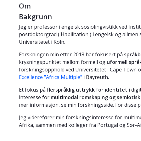
Om
Bakgrunn
Jeg er professor i engelsk sosiolingvistikk ved Insti
postdoktorgrad ('Habilitation') i engelsk og allmen
Universitetet i Köln.
Forskningen min etter 2018 har fokusert på
språkb
krysningspunktet mellom formell og
uformell spr
forskningsopphold ved Universitetet i Cape Town o
Excellence "Africa Multiple"
i Bayreuth.
Et fokus på
flerspråklig uttrykk for identitet
i dig
interesse for
multimodal romskaping og semiotisk
mer informasjon, se min forskningsside. For disse 
Jeg viderefører min forskningsinteresse for multim
Afrika, sammen med kolleger fra Portugal og Sør-Af