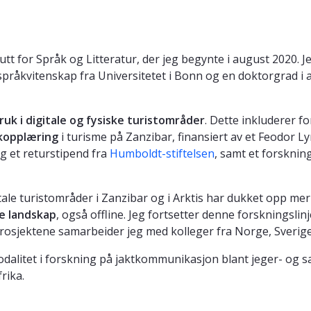
tutt for Språk og Litteratur, der jeg begynte i august 2020. J
 språkvitenskap fra Universitetet i Bonn og en doktorgrad i
ruk i digitale og fysiske turistområder
. Dette inkluderer f
åkopplæring
i turisme på Zanzibar, finansiert av et Feodor L
g et returstipend fra
Humboldt-stiftelsen
, samt et forsknin
itale turistområder i Zanzibar og i Arktis har dukket opp m
e landskap
, også offline. Jeg fortsetter denne forskningslinj
prosjektene samarbeider jeg med kolleger fra Norge, Sverig
odalitet i forskning på jaktkommunikasjon blant jeger- og s
rika.