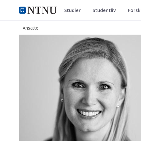
Studier
Studentliv
Forsk
ntnu.no
NTNU Hjemmeside
Ansatte
Susanne Mohr