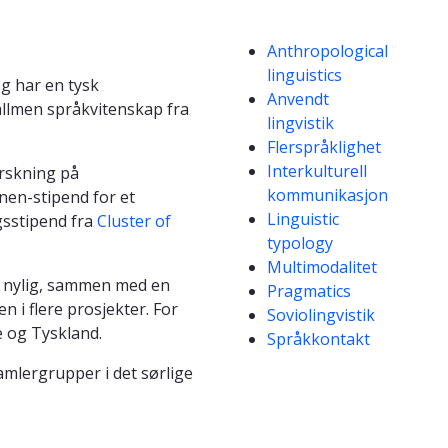
Kompetanseord
Anthropological
linguistics
eg har en tysk
Anvendt
 allmen språkvitenskap fra
lingvistik
Flerspråklighet
Interkulturell
orskning på
kommunikasjon
ynen-stipend for et
Linguistic
gsstipend fra
Cluster of
typology
Multimodalitet
er nylig, sammen med en
Pragmatics
en i flere prosjekter. For
Soviolingvistik
e og Tyskland.
Språkkontakt
amlergrupper i det sørlige