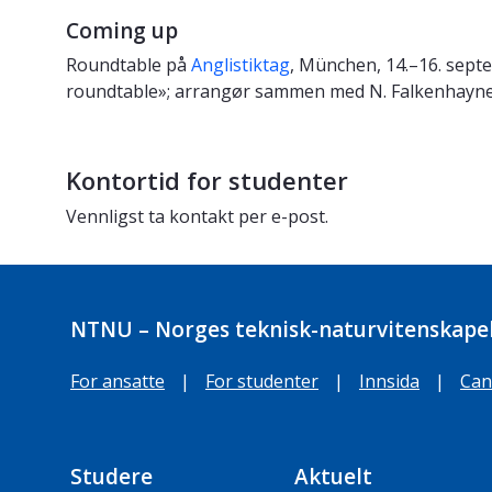
Coming up
Roundtable på
Anglistiktag
, München, 14.–16. septe
roundtable»; arrangør sammen med N. Falkenhayner
Kontortid for studenter
Vennligst ta kontakt per e-post.
NTNU – Norges teknisk-naturvitenskapel
For ansatte
|
For studenter
|
Innsida
|
Can
Studere
Aktuelt