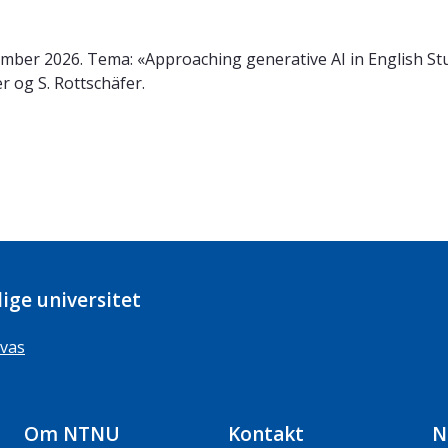
mber 2026. Tema: «Approaching generative AI in English Stud
 og S. Rottschäfer.
ige universitet
vas
Om NTNU
Kontakt
N