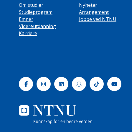
Om studier
Nyheter
Studieprogram
Arrangement
Emner
Jobbe ved NTNU
Videreutdanning
Karriere
Facebook
Instagram
Linkedin
Snapchat
Tiktok
Yout