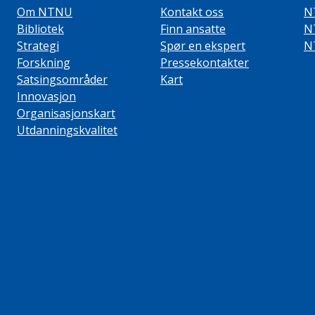
Om NTNU
Kontakt oss
N
Bibliotek
Finn ansatte
N
Strategi
Spør en ekspert
N
Forskning
Pressekontakter
Satsingsområder
Kart
Innovasjon
Organisasjonskart
Utdanningskvalitet
ube