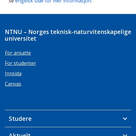
Se
engelsk side for mer informasjon
.
NTNU – Norges teknisk-naturvitenskapelige
universitet
For ansatte
For studenter
Innsida
Canvas
Studere
Aktuelt