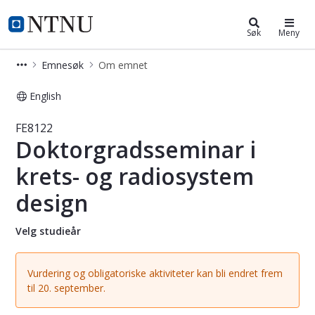
Studier
NTNU Hjemmeside
Søk
Meny
Emnesøk
Om emnet
English
Emne - Doktorgradsseminar i krets-
FE8122
Doktorgradsseminar i
krets- og radiosystem
design
Velg studieår
Vurdering og obligatoriske aktiviteter kan bli endret frem
til 20. september.