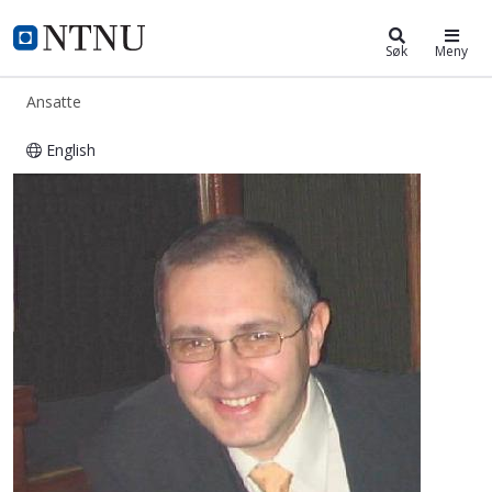
ntnu.no
NTNU Hjemmeside
Søk
Meny
Ansatte
English
Nebojsa Simic