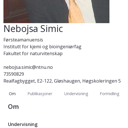
Nebojsa Simic
Førsteamanuensis
Institutt for kjemi og bioingeniørfag
Fakultet for naturvitenskap
nebojsa.simic@ntnu.no
73590829
Realfagbygget, E2-122, Gløshaugen, Høgskoleringen 5
Om
Publikasjoner
Undervisning
Formidling
Om
Undervisning