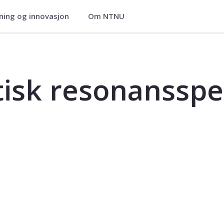
ning og innovasjon
Om NTNU
ktroskopi - KJ3021
isk resonansspe