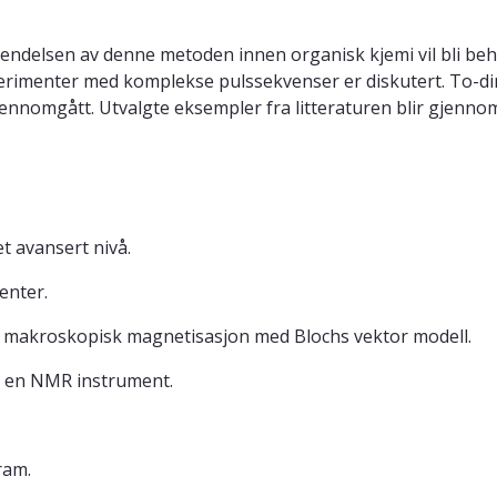
delsen av denne metoden innen organisk kjemi vil bli beha
perimenter med komplekse pulssekvenser er diskutert. To-d
jennomgått. Utvalgte eksempler fra litteraturen blir gjennom
t avansert nivå.
enter.
å makroskopisk magnetisasjon med Blochs vektor modell.
til en NMR instrument.
ram.