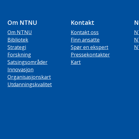
Om NTNU
Kontakt
N
Om NTNU
Kontakt oss
N
Bibliotek
Finn ansatte
N
Strategi
Spør en ekspert
N
Forskning
Pressekontakter
Satsingsområder
Kart
Innovasjon
Organisasjonskart
Utdanningskvalitet
ube