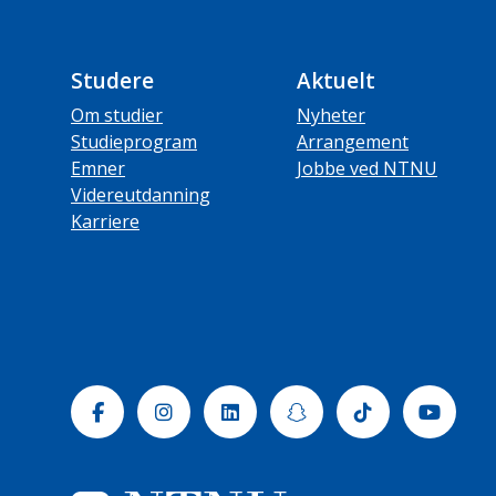
Studere
Aktuelt
Om studier
Nyheter
Studieprogram
Arrangement
Emner
Jobbe ved NTNU
Videreutdanning
Karriere
Facebook
Instagram
Linkedin
Snapchat
Tiktok
Yout