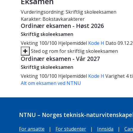
Eksamen
Vurderingsordning: Skriftlig skoleeksamen
Karakter: Bokstavkarakterer
Ordinær eksamen - Høst 2026
Skriftlig skoleeksamen
Vekting
100/100
Hjelpemiddel
Kode H
Dato
09.12.
Sted og rom for skriftlig skoleeksamen
Ordinær eksamen - Vår 2027
Skriftlig skoleeksamen
Vekting
100/100
Hjelpemiddel
Kode H
Varighet
4 
Alt om eksamen ved NTNU
NTNU – Norges teknisk-naturvitenskapel
For ansatte
|
For studenter
|
Innsida
|
Can