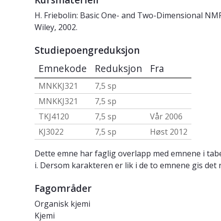
Kursmateriell
H. Friebolin: Basic One- and Two-Dimensional NMR S
Wiley, 2002.
Studiepoengreduksjon
Emnekode
Reduksjon
Fra
MNKKJ321
7,5 sp
MNKKJ321
7,5 sp
TKJ4120
7,5 sp
Vår 2006
KJ3022
7,5 sp
Høst 2012
Dette emne har faglig overlapp med emnene i tabe
i. Dersom karakteren er lik i de to emnene gis det 
Fagområder
Organisk kjemi
Kjemi