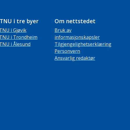
TNU i tre byer
Om nettstedet
TNU i Gjøvik
Bruk av
TNU i Trondheim
informasjonskapsler
TNU i Ålesund
Tilgjengelighetserklæring
Personvern
Ansvarlig redaktør