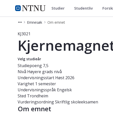
Studier
Studentliv
Forsk
Studier
NTNU Hjemmeside
Emnesøk
Om emnet
Emne - Kjernemagnetisk resonansspe
KJ3021
Kjernemagnet
Velg studieår
Studiepoeng
7,5
Nivå
Høyere grads nivå
Undervisningsstart
Høst 2026
Varighet
1 semester
Undervisningsspråk
Engelsk
Sted
Trondheim
Vurderingsordning
Skriftlig skoleeksamen
Om emnet