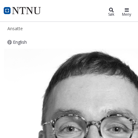
ntnu.no
NTNU Hjemmeside
Søk
Meny
Ansatte
English
Martin Wagner