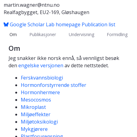
martin.wagner@ntnu.no
Realfagbygget, EU2-169, Gløshaugen
Google Scholar
Lab homepage
Publication list
Om
Publikasjoner
Undervisning
Formidling
Om
Jeg snakker ikke norsk ennå, så vennligst besøk
den
engelske versjonen
av dette nettstedet.
Kompetanseord
Ferskvannsbiologi
Hormonforstyrrende stoffer
Hormonhermere
Mesocosmos
Mikroplast
Miljøeffekter
Miljøtoksikologi
Mykgjørere
Plastforurensning