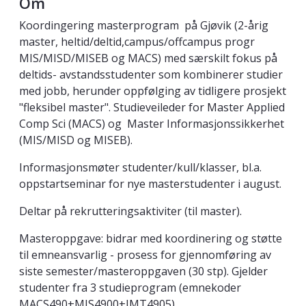
Om
Koordingering masterprogram på Gjøvik (2-årig
master, heltid/deltid,campus/offcampus progr
MIS/MISD/MISEB og MACS) med særskilt fokus på
deltids- avstandsstudenter som kombinerer studier
med jobb, herunder oppfølging av tidligere prosjekt
"fleksibel master". Studieveileder for Master Applied
Comp Sci (MACS) og Master Informasjonssikkerhet
(MIS/MISD og MISEB).
Informasjonsmøter studenter/kull/klasser, bl.a.
oppstartseminar for nye masterstudenter i august.
Deltar på rekrutteringsaktiviter (til master).
Masteroppgave: bidrar med koordinering og støtte
til emneansvarlig - prosess for gjennomføring av
siste semester/masteroppgaven (30 stp). Gjelder
studenter fra 3 studieprogram (emnekoder
MACS490+MIS4900+IMT4905).