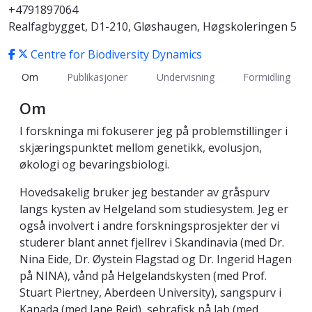
+4791897064
Realfagbygget, D1-210, Gløshaugen, Høgskoleringen 5
Centre for Biodiversity Dynamics
Om
Publikasjoner
Undervisning
Formidling
Om
I forskninga mi fokuserer jeg på problemstillinger i
skjæringspunktet mellom genetikk, evolusjon,
økologi og bevaringsbiologi.
Hovedsakelig bruker jeg bestander av gråspurv
langs kysten av Helgeland som studiesystem. Jeg er
også involvert i andre forskningsprosjekter der vi
studerer blant annet fjellrev i Skandinavia (med Dr.
Nina Eide, Dr. Øystein Flagstad og Dr. Ingerid Hagen
på NINA), vånd på Helgelandskysten (med Prof.
Stuart Piertney, Aberdeen University), sangspurv i
Kanada (med Jane Reid), sebrafisk på lab (med