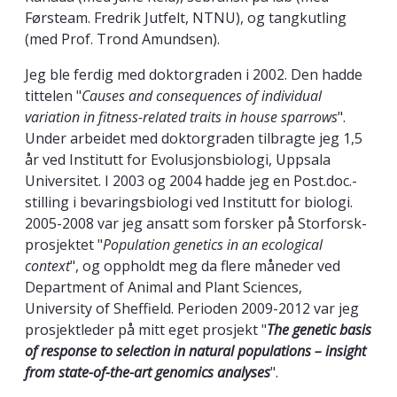
Førsteam. Fredrik Jutfelt, NTNU), og tangkutling
(med Prof. Trond Amundsen).
Jeg ble ferdig med doktorgraden i 2002. Den hadde
tittelen "
Causes and consequences of individual
variation in fitness-related traits in house sparrows
".
Under arbeidet med doktorgraden tilbragte jeg 1,5
år ved Institutt for Evolusjonsbiologi, Uppsala
Universitet. I 2003 og 2004 hadde jeg en Post.doc.-
stilling i bevaringsbiologi ved Institutt for biologi.
2005-2008 var jeg ansatt som forsker på Storforsk-
prosjektet "
Population genetics in an ecological
context
", og oppholdt meg da flere måneder ved
Department of Animal and Plant Sciences,
University of Sheffield. Perioden 2009-2012 var jeg
prosjektleder på mitt eget prosjekt "
The genetic basis
of response to selection in natural populations – insight
from state-of-the-art genomics analyses
".