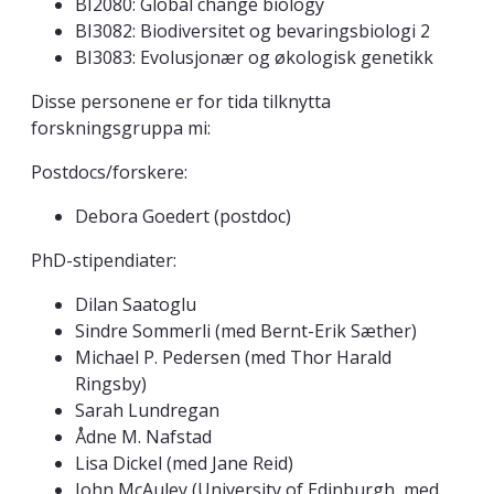
BI2080: Global change biology
BI3082: Biodiversitet og bevaringsbiologi 2
BI3083: Evolusjonær og økologisk genetikk
Disse personene er for tida tilknytta
forskningsgruppa mi:
Postdocs/forskere:
Debora Goedert (postdoc)
PhD-stipendiater:
Dilan Saatoglu
Sindre Sommerli (med Bernt-Erik Sæther)
Michael P. Pedersen (med Thor Harald
Ringsby)
Sarah Lundregan
Ådne M. Nafstad
Lisa Dickel (med Jane Reid)
John McAuley (University of Edinburgh, med