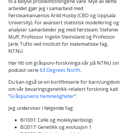
til å belyse problemstillingene våre. Mye av dette
arbeidet gjør jeg i samarbeid med
Førsteamanuensis Arild Husby (CBD og Uppsala
University). For avansert statistisk modellering og
analyser samarbeider jeg med Førsteam. Stefanie
Muff, Professor Ingelin Steinsland og Professor
Jarle Tufto ved Institutt for matematiske fag,
NTNU.
Hør litt om gråspurv-forskninga vår på NTNU sin
podcast-serie
63 Degrees North
.
Du kan også se en kortfilmserie for barn/ungdom
om vår bevaringsgenetikk-relatert forskning kalt
"
Gråspurvens hemmeligheter
".
Jeg underviser i følgende fag:
BI1001: Celle og molekylærbiolgi
BI2017: Genetikk og evolusjon 1