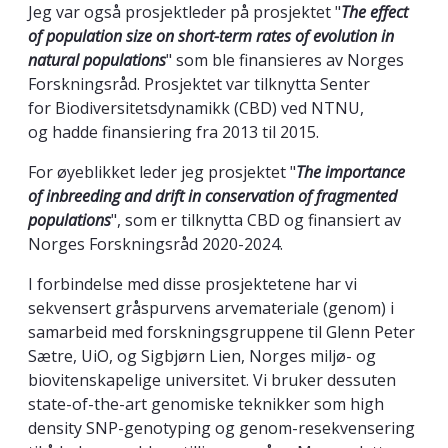
Jeg var også prosjektleder på prosjektet "
The effect
of population size on short-term rates of evolution in
natural populations
" som ble finansieres av Norges
Forskningsråd. Prosjektet var tilknytta Senter
for Biodiversitetsdynamikk (CBD) ved NTNU,
og hadde finansiering fra 2013 til 2015.
For øyeblikket leder jeg prosjektet "
The importance
of inbreeding and drift in conservation of fragmented
populations
", som er tilknytta CBD og finansiert av
Norges Forskningsråd 2020-2024.
I forbindelse med disse prosjektetene har vi
sekvensert gråspurvens arvemateriale (genom) i
samarbeid med forskningsgruppene til Glenn Peter
Sætre, UiO, og Sigbjørn Lien, Norges miljø- og
biovitenskapelige universitet. Vi bruker dessuten
state-of-the-art genomiske teknikker som high
density SNP-genotyping og genom-resekvensering