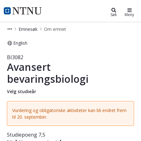
Studier
NTNU Hjemmeside
Søk
Meny
Emnesøk
Om emnet
English
Emne - Avansert bevaringsbiologi - 
BI3082
Avansert
bevaringsbiologi
Velg studieår
Vurdering og obligatoriske aktiviteter kan bli endret frem
til 20. september.
Studiepoeng
7,5