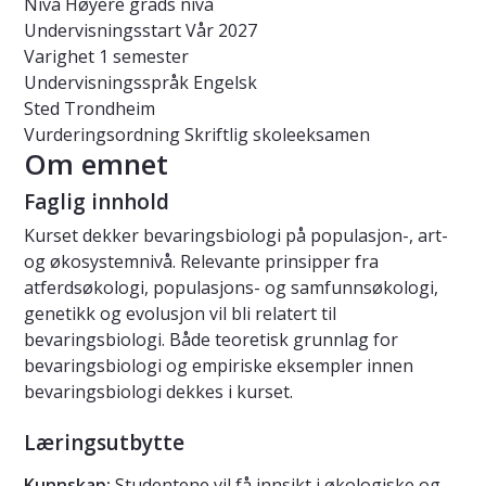
Nivå
Høyere grads nivå
Undervisningsstart
Vår 2027
Varighet
1 semester
Undervisningsspråk
Engelsk
Sted
Trondheim
Vurderingsordning
Skriftlig skoleeksamen
Om emnet
Faglig innhold
Kurset dekker bevaringsbiologi på populasjon-, art-
og økosystemnivå. Relevante prinsipper fra
atferdsøkologi, populasjons- og samfunnsøkologi,
genetikk og evolusjon vil bli relatert til
bevaringsbiologi. Både teoretisk grunnlag for
bevaringsbiologi og empiriske eksempler innen
bevaringsbiologi dekkes i kurset.
Læringsutbytte
Kunnskap:
Studentene vil få innsikt i økologiske og