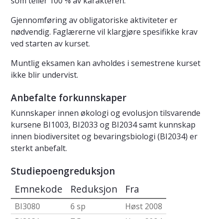
som teller 100 % av karakteren.
Gjennomføring av obligatoriske aktiviteter er
nødvendig. Faglærerne vil klargjøre spesifikke krav
ved starten av kurset.
Muntlig eksamen kan avholdes i semestrene kurset
ikke blir undervist.
Anbefalte forkunnskaper
Kunnskaper innen økologi og evolusjon tilsvarende
kursene BI1003, BI2033 og BI2034 samt kunnskap
innen biodiversitet og bevaringsbiologi (BI2034) er
sterkt anbefalt.
Studiepoengreduksjon
Emnekode
Reduksjon
Fra
BI3080
6 sp
Høst 2008