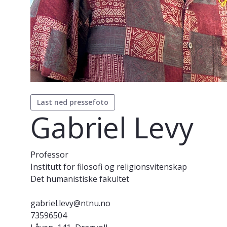
Last ned pressefoto
Gabriel Levy
Professor
Institutt for filosofi og religionsvitenskap
Det humanistiske fakultet
gabriel.levy@ntnu.no
73596504