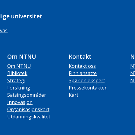
ige universitet
vas
Om NTNU
Kontakt
N
Om NTNU
Kontakt oss
N
Bibliotek
Finn ansatte
N
Strategi
Spør en ekspert
N
Forskning
Pressekontakter
Satsingsområder
Kart
Innovasjon
Organisasjonskart
Utdanningskvalitet