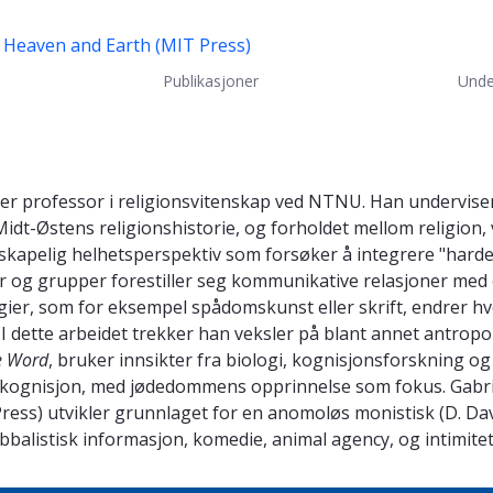
Heaven and Earth (MIT Press)
Publikasjoner
Unde
 er professor i religionsvitenskap ved NTNU. Han underviser
idt-Østens religionshistorie, og forholdet mellom religion,
tenskapelig helhetsperspektiv som forsøker å integrere "har
er og grupper forestiller seg kommunikative relasjoner me
gier, som for eksempel spådomskunst eller skrift, endrer hv
 dette arbeidet trekker han veksler på blant annet antropolo
he Word
, bruker innsikter fra biologi, kognisjonsforskning o
øs kognisjon, med jødedommens opprinnelse som fokus.
Gabri
ress)
utvikler
grunnlaget for en anomoløs monistisk (D. Dav
kabbalistisk informasjon, komedie, animal agency, og intimitet