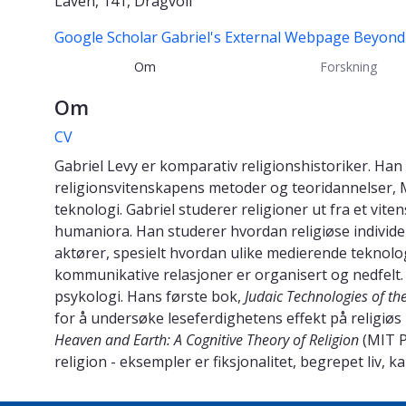
Låven, 141, Dragvoll
Google Scholar
Gabriel's External Webpage
Beyond 
Om
Forskning
Om
CV
Gabriel Levy er komparativ religionshistoriker. Han
religionsvitenskapens metoder og teoridannelser, M
teknologi. Gabriel studerer religioner ut fra et vi
humaniora. Han studerer hvordan religiøse individ
aktører, spesielt hvordan ulike medierende teknolo
kommunikative relasjoner er organisert og nedfelt. I
psykologi. Hans
første
bok,
Judaic Technologies of t
for å undersøke leseferdighetens effekt på religi
Heaven and Earth: A Cognitive Theory of Religion
(MIT P
religion - eksempler er fiksjonalitet, begrepet liv, 