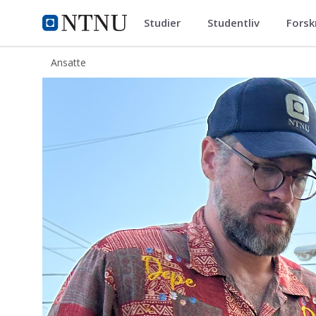
Studier
Studentliv
Forsk
ntnu.no
NTNU Hjemmeside
Ansatte
Gabriel Levy