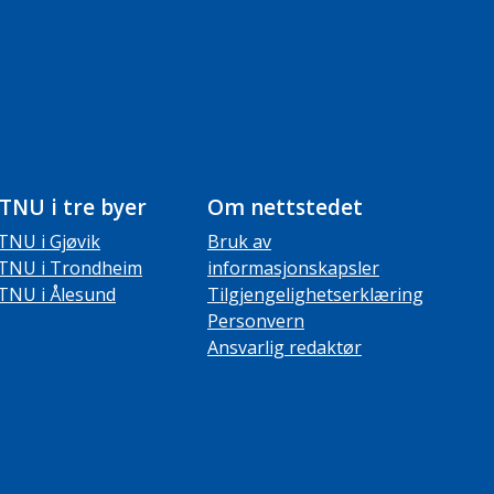
TNU i tre byer
Om nettstedet
TNU i Gjøvik
Bruk av
TNU i Trondheim
informasjonskapsler
TNU i Ålesund
Tilgjengelighetserklæring
Personvern
Ansvarlig redaktør