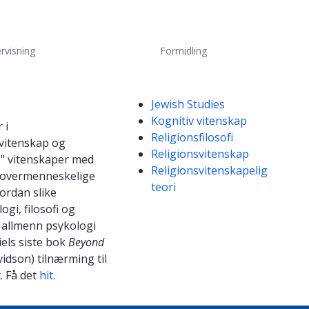
rvisning
Formidling
Kompetanseord
Jewish Studies
Kognitiv vitenskap
 i
Religionsfilosofi
 vitenskap og
Religionsvitenskap
de" vitenskaper med
Religionsvitenskapelig
d overmenneskelige
teori
ordan slike
gi, filosofi og
g allmenn psykologi
els siste
bok
Beyond
idson) tilnærming til
. F
å det
hit
.