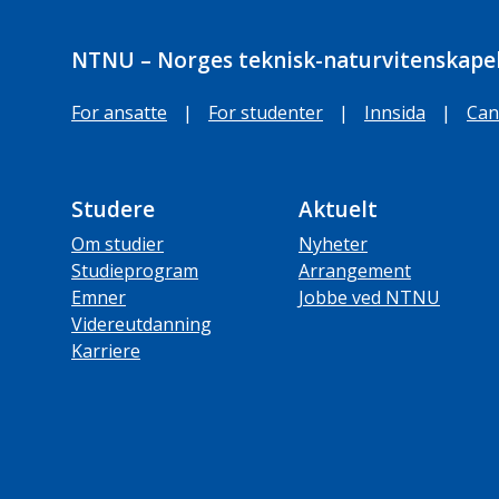
NTNU – Norges teknisk-naturvitenskapel
For ansatte
|
For studenter
|
Innsida
|
Can
Studere
Aktuelt
Om studier
Nyheter
Studieprogram
Arrangement
Emner
Jobbe ved NTNU
Videreutdanning
Karriere