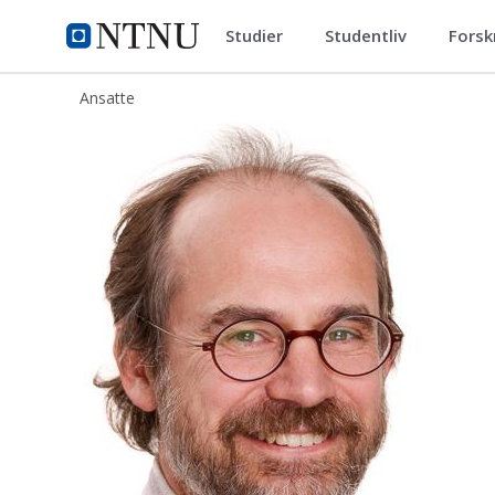
Studier
Studentliv
Forsk
ntnu.no
NTNU Hjemmeside
Ansatte
Aslak Bakke Buan