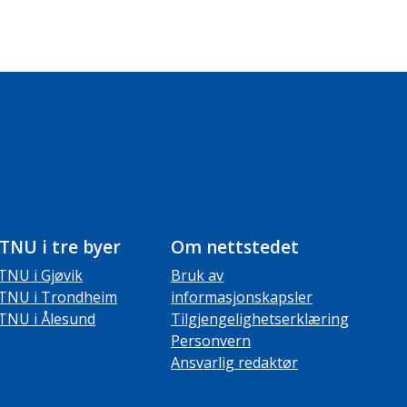
TNU i tre byer
Om nettstedet
TNU i Gjøvik
Bruk av
TNU i Trondheim
informasjonskapsler
TNU i Ålesund
Tilgjengelighetserklæring
Personvern
Ansvarlig redaktør