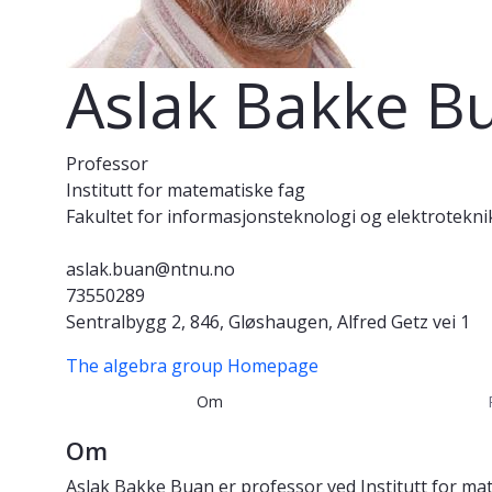
Aslak Bakke B
Professor
Institutt for matematiske fag
Fakultet for informasjonsteknologi og elektrotekni
aslak.buan@ntnu.no
73550289
Sentralbygg 2, 846, Gløshaugen, Alfred Getz vei 1
The algebra group
Homepage
Om
Om
Aslak Bakke Buan er professor ved Institutt for ma