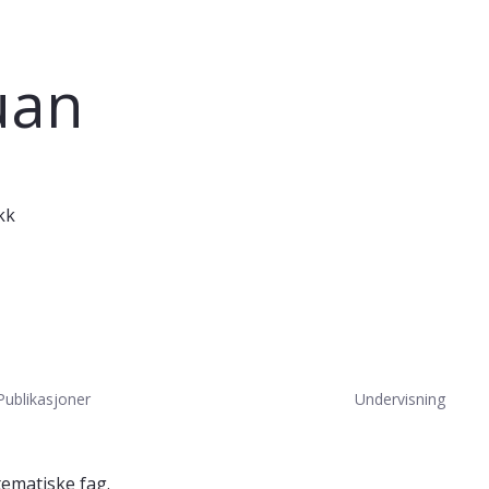
uan
kk
Publikasjoner
Undervisning
tematiske fag.