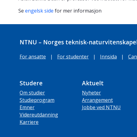
Se
engelsk side
for mer informasjon
NTNU – Norges teknisk-naturvitenskapel
For ansatte
|
For studenter
|
Innsida
|
Can
Studere
Aktuelt
Om studier
Nyheter
Studieprogram
Arrangement
Emner
Jobbe ved NTNU
Videreutdanning
Karriere