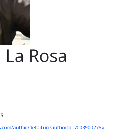
a La Rosa
15
s.com/authid/detail.uri?authorId=7003900275#