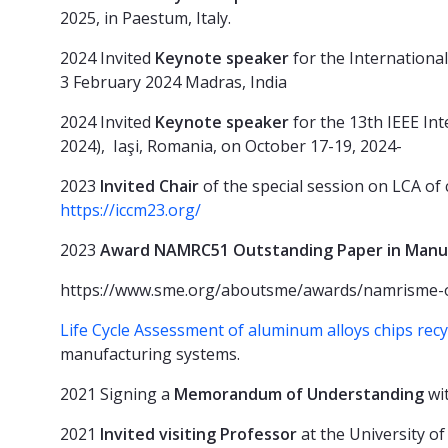
2025, in Paestum, Italy.
2024 Invited
Keynote speaker
for the Internationa
3 February 2024 Madras, India
2024 Invited
Keynote speaker
for the 13th IEEE In
2024), Iaşi, Romania, on October 17-19, 2024-
2023
Invited Chair
of the special session on LCA of
https://iccm23.org/
2023
A
ward NAMRC51 Outstanding Paper in Manu
https://www.sme.org/aboutsme/awards/namrisme-
Life Cycle Assessment of aluminum alloys chips recy
manufacturing systems.
2021 Signing
a
Memorandum of Understanding
wi
2021
Invited visiting Professor
at the University 