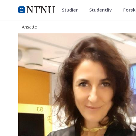
Studier
Studentliv
Forsk
ntnu.no
NTNU Hjemmeside
Ansatte
Angela Daniela La Rosa