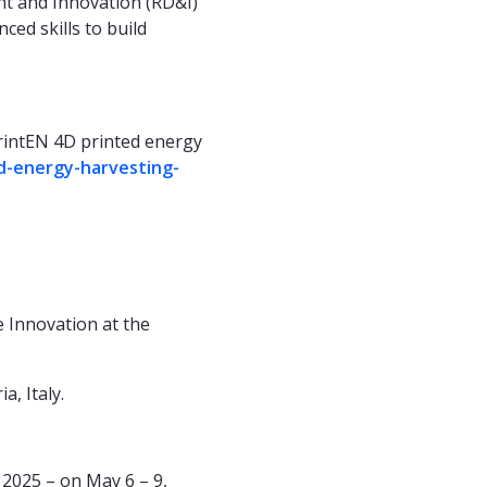
nt and Innovation (RD&I)
ced skills to build
intEN 4D printed energy
ed-energy-harvesting-
Innovation at the
a, Italy.
2025 – on May 6 – 9,