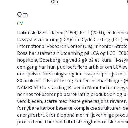
Om
Om
CV
Italiensk, M.Sc. i kjemi (1994), Ph.D (2001), en kje
livssyklusvurdering (LCA)/Life Cycle Costing (LCC).
International Research Center (UK), innenfor Strateg
Rosa har startet sin utdanning på LCA og LCC i 20
högskola, Gøteborg, og ved å gå på et kurs i livss
den gang har hun publisert flere artikler om LCA a
europeiske forsknings- og innovasjonsprosjekter, og 
80 artikler i tidsskrifter og konferansehandlinger (
NAMRC51 Outstanding Paper in Manufacturing System
hennes fokuserer på bærekraftig produksjon og bio
verdikjeden, starte med neste generasjons råvarer, o
fornybare karbonbaserte komplekse strukturer, dere
energiforbruk for å oppnå mer miljøvennlige prod
produktene, i henhold til et strengt metodisk ramm