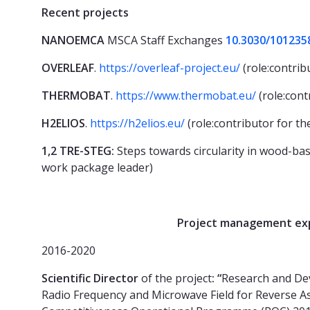
Recent projects
NANOEMCA
MSCA Staff Exchanges
10.3030/101235
OVERLEAF
.
https://overleaf-project.eu/
(role:contrib
THERMOBAT
.
https://www.thermobat.eu/
(role:cont
H2ELIOS
.
https://h2elios.eu/
(role:contributor for t
1,2 TRE-STEG:
Steps towards circularity in wood-ba
work package leader)
Project management exper
2016-2020
Scientific Director
of the project
: “
Research and Dev
Radio Frequency and Microwave Field for Reverse Ass