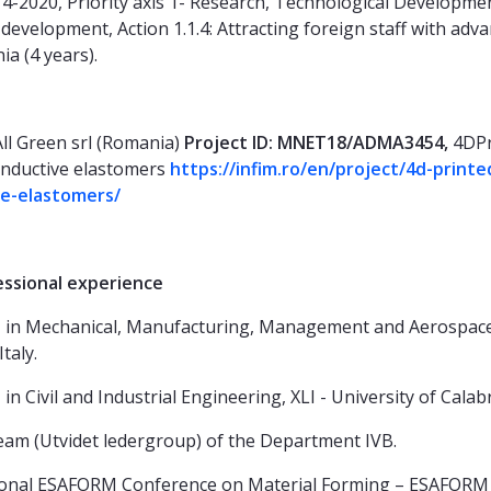
2020, Priority axis 1- Research, Technological Developme
velopment, Action 1.1.4: Attracting foreign staff with advan
ia (4 years).
All Green srl (Romania)
Project ID: MNET18/ADMA3454,
4DPr
onductive elastomers
https://infim.ro/en/project/4d-print
ve-elastomers/
al experience
e
in Mechanical, Manufacturing, Management and Aerospace 
taly.
e
in Civil and Industrial Engineering, XLI - University of Calabri
am (Utvidet ledergroup) of the Department IVB.
tional ESAFORM Conference on Material Forming – ESAFORM 