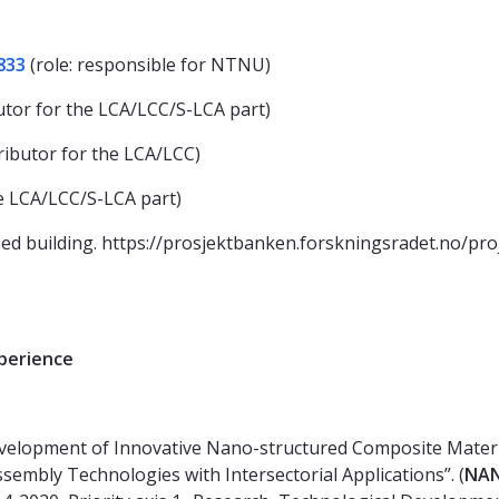
833
(role: responsible for NTNU)
utor for the LCA/LCC/S-LCA part)
ributor for the LCA/LCC)
he LCA/LCC/S-LCA part)
sed building. https://prosjektbanken.forskningsradet.no/pr
ience
elopment of Innovative Nano-structured Composite Material
embly Technologies with Intersectorial Applications”. (
NAN