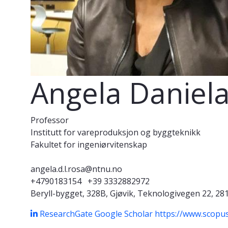
Angela Daniel
Professor
Institutt for vareproduksjon og byggteknikk
Fakultet for ingeniørvitenskap
angela.d.l.rosa@ntnu.no
+4790183154
+39 3332882972
Beryll-bygget, 328B, Gjøvik, Teknologivegen 22, 28
ResearchGate
Google Scholar
https://www.scopu