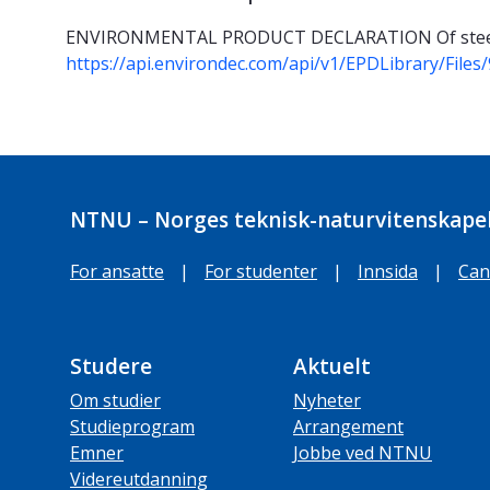
ENVIRONMENTAL PRODUCT DECLARATION Of steel s
https://api.environdec.com/api/v1/EPDLibrary/Fil
NTNU – Norges teknisk-naturvitenskapel
For ansatte
|
For studenter
|
Innsida
|
Can
Studere
Aktuelt
Om studier
Nyheter
Studieprogram
Arrangement
Emner
Jobbe ved NTNU
Videreutdanning