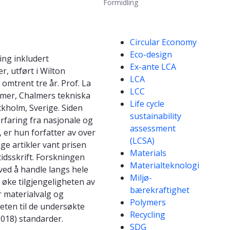
Formidling
Kompetanseord
Circular Economy
Eco-design
ing inkludert
Ex-ante LCA
r, utført i Wilton
LCA
omtrent tre år. Prof. La
LCC
emer, Chalmers tekniska
Life cycle
kholm, Sverige. Siden
sustainability
rfaring fra nasjonale og
assessment
 er hun forfatter av over
(LCSA)
ge artikler vant prisen
Materials
idsskrift. Forskningen
Materialteknologi
ved å handle langs hele
Miljø-
 øke tilgjengeligheten av
bærekraftighet
r materialvalg og
Polymers
ten til de undersøkte
Recycling
2018) standarder.
SDG