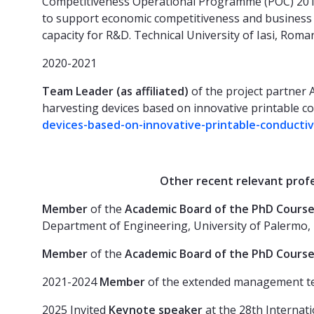
Competitiveness Operational Programme (POC) 2014-
to support economic competitiveness and business de
capacity for R&D. Technical University of Iasi, Roman
2020-2021
Team Leader
(as affiliated)
of the project partner 
harvesting devices based on innovative printable c
devices-based-on-innovative-printable-conducti
Other recent relevant profession
Member
of the
Academic Board of the PhD Cours
Department of Engineering, University of Palermo, I
Member
of the
Academic Board of the PhD Cours
2021-2024
Member
of the extended management te
2025 Invited
Keynote speaker
at the 28th Interna