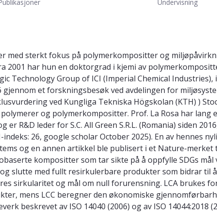
Publikasjoner
Undervisning
miker med sterkt fokus på polymerkompositter og miljøpåvirkn
 Fra 2001 har hun en doktorgrad i kjemi av polymerkompositte
ic Technology Group of ICI (Imperial Chemical Industries), i 
06 gjennom et forskningsbesøk ved avdelingen for miljøsyst
yklusvurdering ved Kungliga Tekniska Högskolan (KTH) ) Stoc
v polymerer og polymerkompositter. Prof. La Rosa har lang e
er R&D leder for S.C. All Green S.R.L. (Romania) siden 2016,
H-indeks: 26, google scholar October 2025). En av hennes nyli
s og en annen artikkel ble publisert i et Nature-merket t
baserte kompositter som tar sikte på å oppfylle SDGs mål 
g slutte med fullt resirkulerbare produkter som bidrar til å
s sirkularitet og mål om null forurensning. LCA brukes fo
ukter, mens LCC beregner den økonomiske gjennomførbarhe
everk beskrevet av ISO 14040 (2006) og av ISO 14044:2018 (