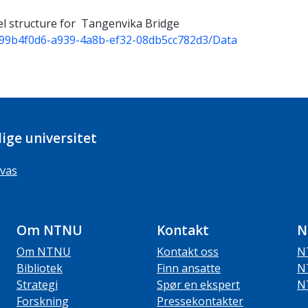
tructure for Tangenvika Bridge
es/99b4f0d6-a939-4a8b-ef32-08db5cc782d3/Data
ige universitet
vas
Om NTNU
Kontakt
N
Om NTNU
Kontakt oss
N
Bibliotek
Finn ansatte
N
Strategi
Spør en ekspert
N
Forskning
Pressekontakter