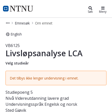
Studier
NTNU Hjemmeside
Søk
Meny
Emnesøk
Om emnet
English
Emne - Livsløpsanalyse LCA - VB612
VB6125
Livsløpsanalyse LCA
Velg studieår
Det tilbys ikke lenger undervisning i emnet.
Studiepoeng
5
Nivå
Videreutdanning lavere grad
Undervisningsspråk
Engelsk og norsk
Sted
Gjøvik