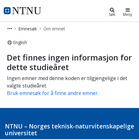
Studier
NTNU Hjemmeside
Søk
Meny
Emnesøk
Om emnet
English
Om emnet
Det finnes ingen informasjon for
dette studieåret
Ingen emner med denne koden er tilgjengelige i det
valgte studieåret.
Bruk emnesøk for å finne andre emner.
NTNU – Norges teknisk-naturvitenskapelige
universitet