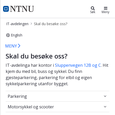
×
IT-avdelingen
NTNU Hjemmeside
Søk
Meny
Forside
IT-avdelingen
Skal du besøke oss?
Brukarstøtte
English
Kontakt
oss
IT-avdelingen - Skal du besøke oss?
MENY
Skal
Skal du besøke oss?
du
besøke
IT-avdelinga har kontor i
Sluppenvegen 12B og C
. Hit
oss?
kjem du med bil, buss og sykkel. Du finn
Seksjonar
gjesteparkering, parkering for elbil og eigen
og
sykkelparkering utanfor bygget.
tilsette
Parkering
NTNU
Parkering
SOC
Motorsykkel og scooter
Motorsykkel og scooter
NTNU
Forskingsstøtte
Sykkelparkering