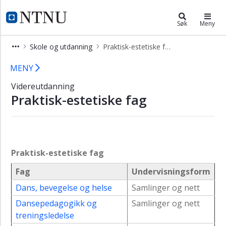
×
Videreutdanning og deltidsstudier
NTNU Hjemmeside
Søk
Meny
Skole og utdanning
Praktisk-estetiske fag
Praktisk-estetiske fag - Videreutdan
MENY
Videreutdanning
Praktisk-estetiske fag
Praktisk-estetiske fag
Fag
Undervisningsform
Dans, bevegelse og helse
Samlinger og nett
Dansepedagogikk og
Samlinger og nett
treningsledelse