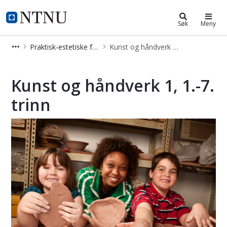
Videreutdanning og deltidsstudier
NTNU Hjemmeside
Søk
Meny
Praktisk-estetiske fag
Kunst og håndverk 1, 1.-7. trinn
Kunst og håndverk 1, 1.-7. trinn - V
Kunst og håndverk 1, 1.-7.
trinn