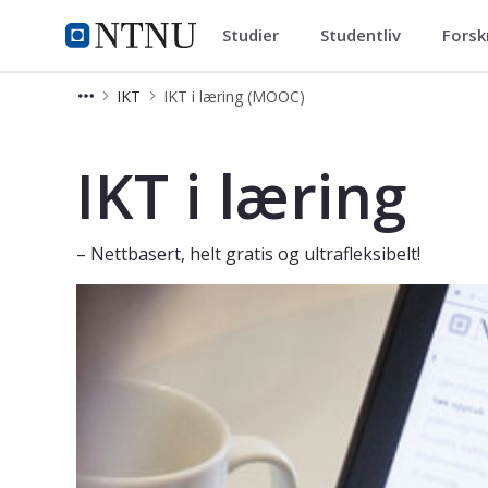
Studier
Studentliv
Forsk
Videreutdanning og deltidsstud
NTNU Hjemmeside
IKT
IKT i læring (MOOC)
IKT i læring – Fleksibelt nettkurs for
IKT i læring
– Nettbasert, helt gratis og ultrafleksibelt!