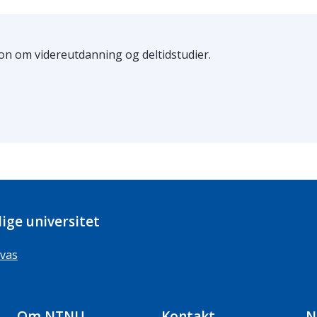
n om videreutdanning og deltidstudier.
ige universitet
vas
Om NTNU
Kontakt
N