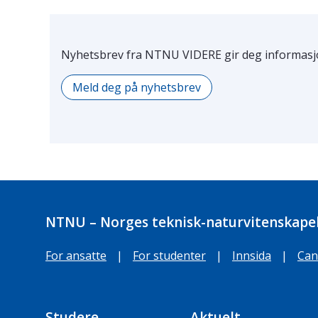
Nyhetsbrev fra NTNU VIDERE gir deg informasjo
Meld deg på nyhetsbrev
NTNU – Norges teknisk-naturvitenskapel
For ansatte
|
For studenter
|
Innsida
|
Can
Studere
Aktuelt