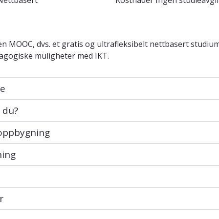
Nettbasert
Kostnader
Ingen studieavgif
 en MOOC, dvs. et gratis og ultrafleksibelt nettbasert studiu
dagogiske muligheter med IKT.
e
u?
 du?
pbygning
 oppbygning
g
ning
r