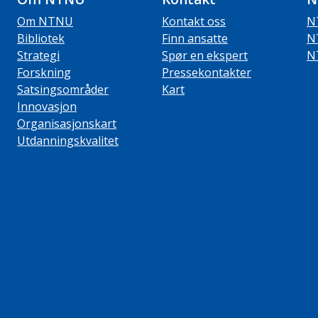
Om NTNU
Kontakt oss
N
Bibliotek
Finn ansatte
N
Strategi
Spør en ekspert
N
Forskning
Pressekontakter
Satsingsområder
Kart
Innovasjon
Organisasjonskart
Utdanningskvalitet
ube