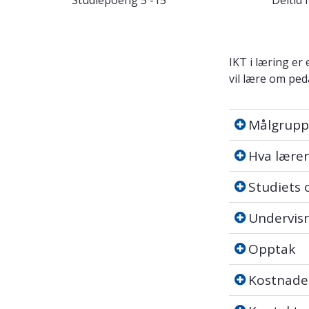
Studiepoeng
5 -15
Deltid
IKT i læring er
vil lære om pe
Målgruppe
Målgrupp
Hva lærer d
Hva lærer
Studiets op
Studiets
Undervisnin
Undervis
Opptak
Opptak
Kostnader
Kostnade
Kontakt