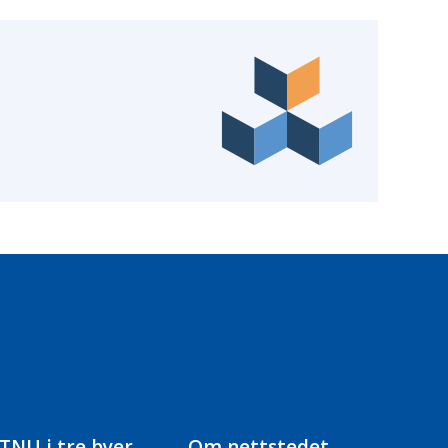
TNU i tre byer
Om nettstedet