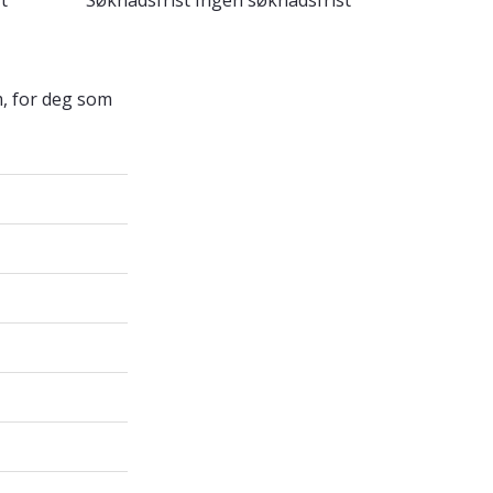
t
Søknadsfrist
Ingen søknadsfrist
m, for deg som