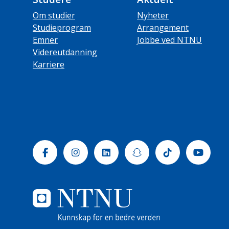
Om studier
Nyheter
Studieprogram
Arrangement
Emner
Jobbe ved NTNU
Videreutdanning
Karriere
Facebook
Instagram
Linkedin
Snapchat
Tiktok
Yout