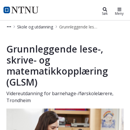
Videreutdanning og deltidsstudier
NTNU Hjemmeside
Søk
Meny
Skole og utdanning
Grunnleggende lese-, skrive- og matematikkopplæring (GLSM)
Grunnleggende lese-, skrive- og ma
Grunnleggende lese-,
skrive- og
matematikkopplæring
(GLSM)
Videreutdanning for barnehage-/førskolelærere,
Trondheim