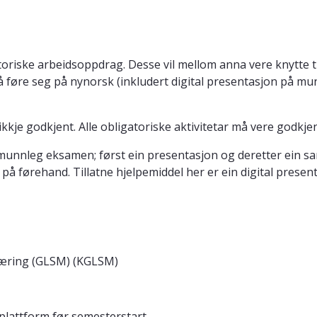
riske arbeidsoppdrag. Desse vil mellom anna vere knytte til
l gå føre seg på nynorsk (inkludert digital presentasjon på 
t/ikkje godkjent. Alle obligatoriske aktivitetar må vere godkj
munnleg eksamen; først ein presentasjon og deretter ein s
på førehand. Tillatne hjelpemiddel her er ein digital present
læring (GLSM) (KGLSM)
plattform før semesterstart.