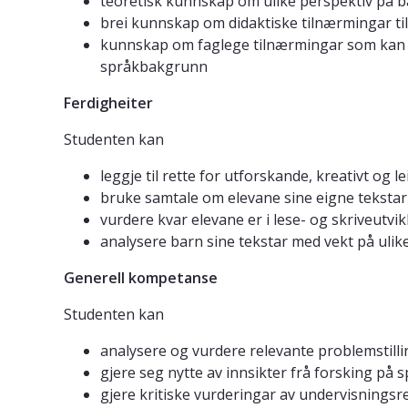
teoretisk kunnskap om ulike perspektiv på ba
brei kunnskap om didaktiske tilnærmingar til
kunnskap om faglege tilnærmingar som kan før
språkbakgrunn
Ferdigheiter
Studenten kan
leggje til rette for utforskande, kreativt og
bruke samtale om elevane sine eigne tekstar 
vurdere kvar elevane er i lese- og skriveutvi
analysere barn sine tekstar med vekt på ulik
Generell kompetanse
Studenten kan
analysere og vurdere relevante problemstillin
gjere seg nytte av innsikter frå forsking på
gjere kritiske vurderingar av undervisningsr