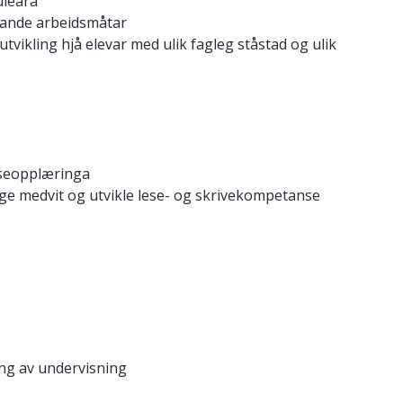
uleåra
skande arbeidsmåtar
vikling hjå elevar med ulik fagleg ståstad og ulik
leseopplæringa
ege medvit og utvikle lese- og skrivekompetanse
ing av undervisning