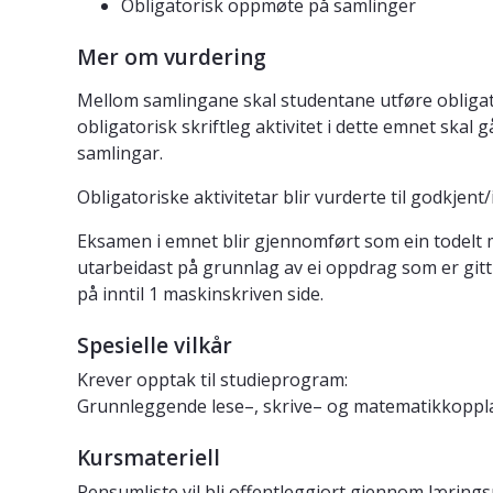
Obligatorisk oppmøte på samlinger
Mer om vurdering
Mellom samlingane skal studentane utføre obligato
obligatorisk skriftleg aktivitet i dette emnet ska
samlingar.
Obligatoriske aktivitetar blir vurderte til godkjen
Eksamen i emnet blir gjennomført som ein todelt 
utarbeidast på grunnlag av ei oppdrag som er gitt 
på inntil 1 maskinskriven side.
Spesielle vilkår
Krever opptak til studieprogram:
Grunnleggende lese–, skrive– og matematikkopp
Kursmateriell
Pensumliste vil bli offentleggjort gjennom lærings