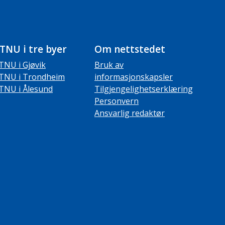
TNU i tre byer
Om nettstedet
TNU i Gjøvik
Bruk av
TNU i Trondheim
informasjonskapsler
TNU i Ålesund
Tilgjengelighetserklæring
Personvern
Ansvarlig redaktør