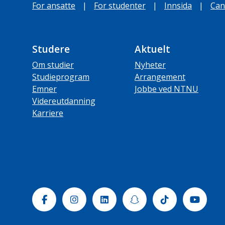
For ansatte
|
For studenter
|
Innsida
|
Can
Studere
Aktuelt
Om studier
Nyheter
Studieprogram
Arrangement
Emner
Jobbe ved NTNU
Videreutdanning
Karriere
Facebook
Instagram
Linkedin
Snapchat
Tiktok
Yout