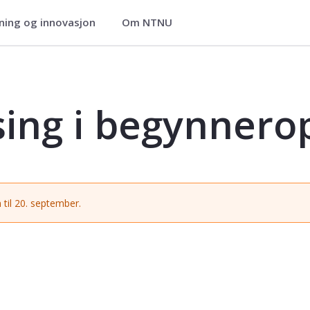
ning og innovasjon
Om NTNU
eropplæringa - SKOLE6033
esing i begynner
 til 20. september.