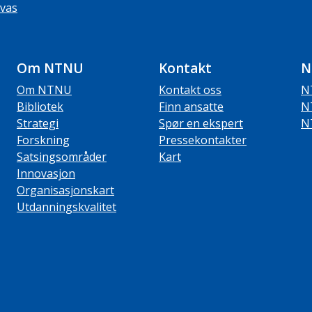
vas
Om NTNU
Kontakt
N
Om NTNU
Kontakt oss
N
Bibliotek
Finn ansatte
N
Strategi
Spør en ekspert
N
Forskning
Pressekontakter
Satsingsområder
Kart
Innovasjon
Organisasjonskart
Utdanningskvalitet
ube