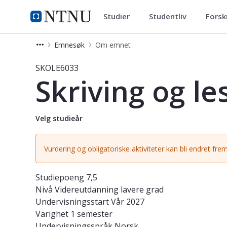
Studier
Studentliv
Forsk
Studier
NTNU Hjemmeside
Emnesøk
Om emnet
Emne - Skriving og lesing i begynn
SKOLE6033
Skriving og l
Velg studieår
Vurdering og obligatoriske aktiviteter kan bli endret frem
Studiepoeng
7,5
Nivå
Videreutdanning lavere grad
Undervisningsstart
Vår 2027
Varighet
1 semester
Undervisningsspråk
Norsk