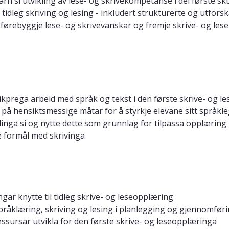
rn si utvikling av lese- og skrivekompetanse i dei første sk
 tidleg skriving og lesing - inkludert strukturerte og utfor
ebyggje lese- og skrivevanskar og fremje skrive- og leseut
 leikprega arbeid med språk og tekst i den første skrive- og 
på hensiktsmessige måtar for å styrkje elevane sitt språkl
klinga si og nytte dette som grunnlag for tilpassa opplæring
e formål med skrivinga
gar knytte til tidleg skrive- og leseopplæring
 språklæring, skriving og lesing i planlegging og gjennomfør
essursar utvikla for den første skrive- og leseopplæringa