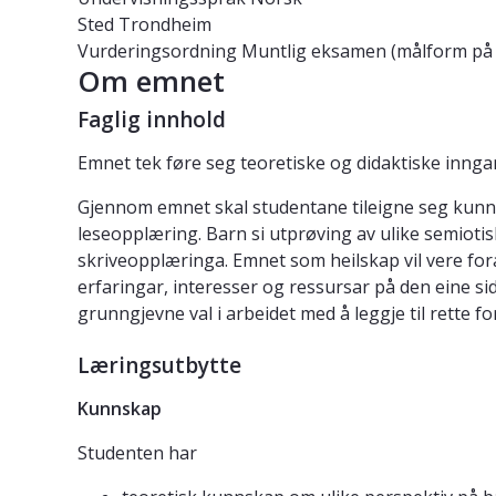
Sted
Trondheim
Vurderingsordning
Muntlig eksamen (målform på 
Om emnet
Faglig innhold
Emnet tek føre seg teoretiske og didaktiske inngan
Gjennom emnet skal studentane tileigne seg kunnsk
leseopplæring. Barn si utprøving av ulike semiotisk
skriveopplæringa. Emnet som heilskap vil vere for
erfaringar, interesser og ressursar på den eine si
grunngjevne val i arbeidet med å leggje til rette fo
Læringsutbytte
Kunnskap
Studenten har