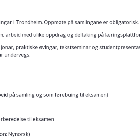
lingar i Trondheim. Oppmøte på samlingane er obligatorisk.
um, arbeid med ulike oppdrag og deltaking på læringsplattfor
sjonar, praktiske øvingar, tekstseminar og studentpresenta
tar undervegs.
arbeid på samling og som førebuing til eksamen)
orberedelse til eksamen
on: Nynorsk)