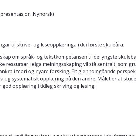
presentasjon: Nynorsk)
gar til skrive- og leseopplæringa i dei første skuleåra.
ap om språk- og tekstkompetansen til dei yngste skulebarna
e ressursar i eiga meiningsskaping vil stå sentralt, som gru
ankra i teori og nyare forsking. Eit gjennomgåande perspekt
da og systematisk opplæring på den andre. Målet er at studen
r god opplæring i tidleg skriving og lesing.