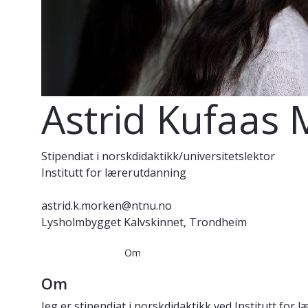
Astrid Kufaas
Stipendiat i norskdidaktikk/universitetslektor
Institutt for lærerutdanning
astrid.k.morken@ntnu.no
Lysholmbygget Kalvskinnet, Trondheim
Om
Om
Jeg er stipendiat i norskdidaktikk ved Institutt fo