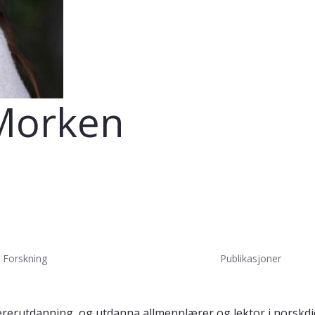
 Morken
Forskning
Publikasjoner
r lærerutdanning, og utdanna allmennlærer og lektor i norsk