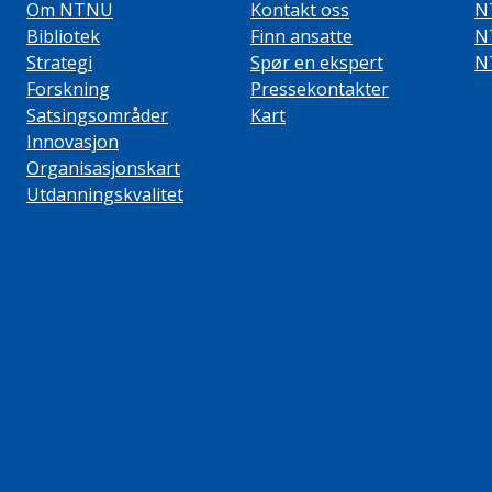
Om NTNU
Kontakt oss
N
Bibliotek
Finn ansatte
N
Strategi
Spør en ekspert
N
Forskning
Pressekontakter
Satsingsområder
Kart
Innovasjon
Organisasjonskart
Utdanningskvalitet
ube