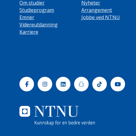
Om studier
Nyheter
Studieprogram
Arrangement
Emner
Jobbe ved NTNU
Videreutdanning
Karriere
Facebook
Instagram
Linkedin
Snapchat
Tiktok
Yout