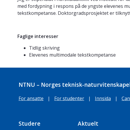
med fordypning i respons på de yngste elevenes mu
tekstkompetanse. Doktorgradsprosjektet er tilknytt
Faglige interesser
Tidlig skriving
Elevenes multimodale tekstkompetanse
NTNU – Norges teknisk-naturvitenskapel
For ansatte
|
For studenter
|
Innsida
|
Can
Studere
Aktuelt