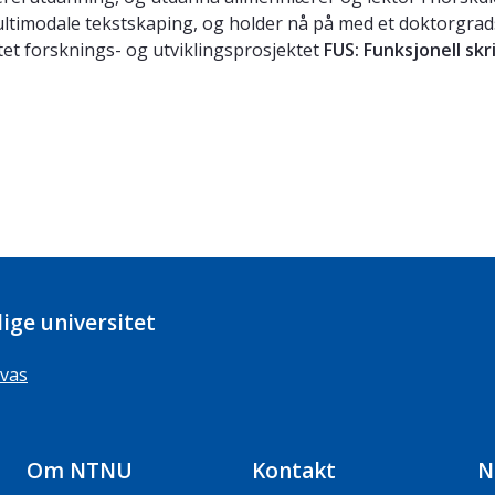
ltimodale tekstskaping, og holder nå på med et doktorgra
et forsknings- og utviklingsprosjektet
FUS: Funksjonell skr
ige universitet
vas
Om NTNU
Kontakt
N