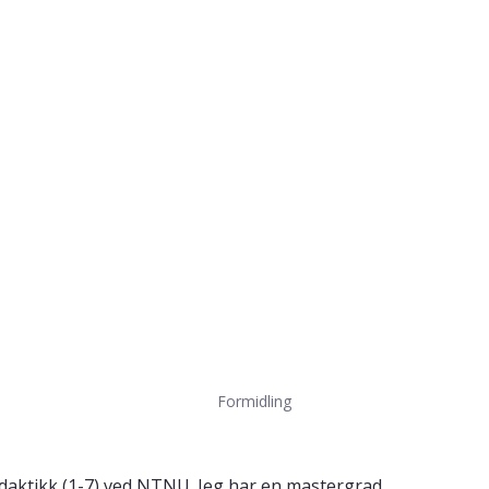
Formidling
didaktikk (1-7) ved NTNU. Jeg har en mastergrad