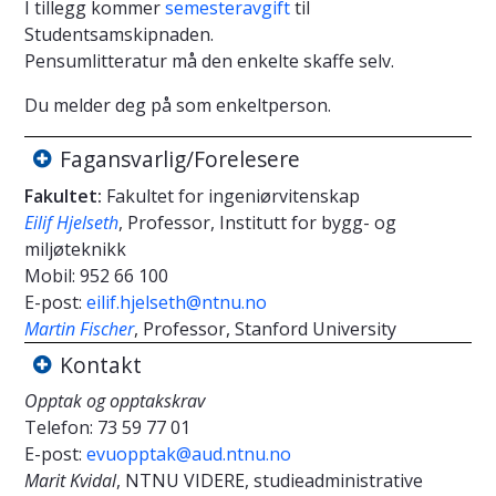
I tillegg kommer
semesteravgift
til
Studentsamskipnaden.
Pensumlitteratur må den enkelte skaffe selv.
Du melder deg på som enkeltperson.
Fagansvarlig/Forelesere
Fakultet:
Fakultet for ingeniørvitenskap
Eilif Hjelseth
, Professor, Institutt for bygg- og
miljøteknikk
Mobil:
952 66 100
E-post:
eilif.hjelseth@ntnu.no
Martin Fischer
, Professor, Stanford University
Kontakt
Opptak og opptakskrav
Telefon:
73 59 77 01
E-post:
evuopptak@aud.ntnu.no
Marit Kvidal
, NTNU VIDERE, studieadministrative