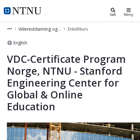
Videreutdanning og deltidsstudier
NTNU Hjemmeside
Søk
Meny
Videreutdanning og deltidsstudier
Enkeltkurs
English
VDC-Certificate Program Norge, NTNU
VDC-Certificate Program
Norge, NTNU - Stanford
Engineering Center for
Global & Online
Education