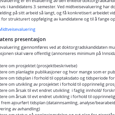
evaluering er en evaluering av den enkelte doktorgradkand
svis i kandidatens 3. semester. Ved midtveisevaluering har d
lding på sitt arbeid så langt, og få konkretisert arbeidet vi
 for strukturert oppfølging av kandidatene og til å fange o
Midtveisevaluering
atens presentasjon
evaluering gjennomføres ved at doktorgradskandidaten munt
sjonen skal være offentlig (annonseres minimum på Innsida
tere om prosjektet (prosjektbeskrivelse)
tere om planlagte publikasjoner og hvor mange som er publ
tere om tidsplan i forhold til opptaksdato og tidsperiode for 
tere om utvikling av prosjektet i forhold til opprinnelig pro
tere om årsak til evt endret utvikling i faglig innhold/ fors
tere om årsak til evt endret utvikling i forhold til opprinneli
 frem ajourført tidsplan (datainnsamling, analyse/bearabeid
vering av avhandling)