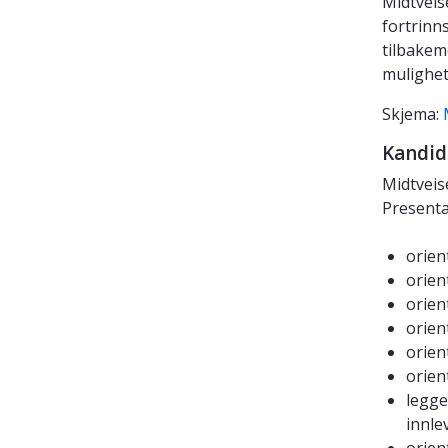
Midtveis
fortrinn
tilbakeme
mulighet
Skjema:
Kandid
Midtveis
Presenta
orien
orien
orien
orien
orien
orien
legge
innle