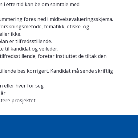
i ettertid kan be om samtale med
ummering føres ned i midtveisevalueringsskjema.
 (forskningsmetode, tematikk, etiske og
ller ikke.
an er tilfredsstillende.
e til kandidat og veileder.
redsstillende, foretar instiuttet de tiltak den
tillende bes korrigert. Kandidat må sende skriftlig
eller hver for seg
 år
stere prosjektet