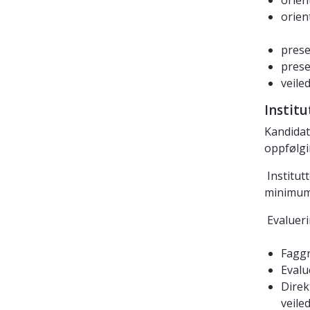
orien
orien
prese
prese
veile
Instit
Kandidat
oppfølgi
Institut
minimum 
Evalueri
Faggr
Evalu
Direk
veiled