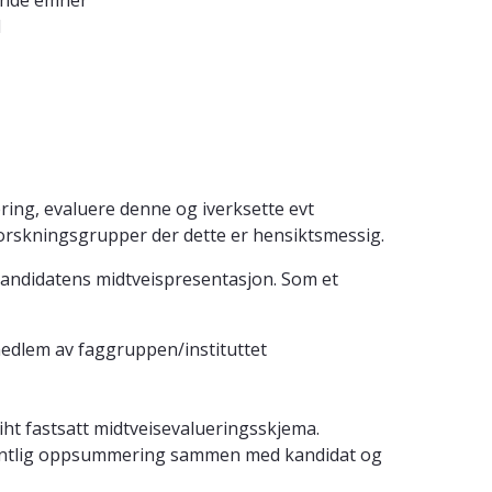
ående emner
d
ring, evaluere denne og iverksette evt
 forskningsgrupper der dette er hensiktsmessig.
andidatens midtveispresentasjon. Som et
edlem av faggruppen/instituttet
ht fastsatt midtveisevalueringsskjema.
muntlig oppsummering sammen med kandidat og