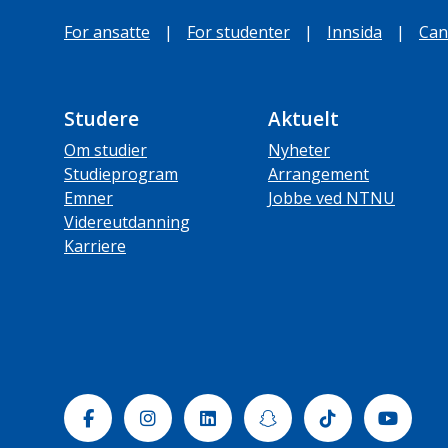
For ansatte
|
For studenter
|
Innsida
|
Can
Studere
Aktuelt
Om studier
Nyheter
Studieprogram
Arrangement
Emner
Jobbe ved NTNU
Videreutdanning
Karriere
Facebook
Instagram
Linkedin
Snapchat
Tiktok
Yout