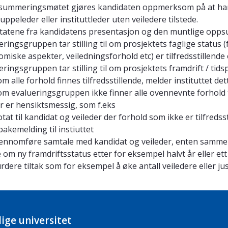
summeringsmøtet gjøres kandidaten oppmerksom på at han 
uppeleder eller instituttleder uten veiledere tilstede.
tatene fra kandidatens presentasjon og den muntlige opps
eringsgruppen tar stilling til om prosjektets faglige status
miske aspekter, veiledningsforhold etc) er tilfredsstillende e
eringsgruppen tar stilling til om prosjektets framdrift / tidspl
m alle forhold finnes tilfredsstillende, melder instituttet dett
m evalueringsgruppen ikke finner alle ovennevnte forhold tilf
 er hensiktsmessig, som f.eks
tat til kandidat og veileder der forhold som ikke er tilfredss
lbakemelding til instiuttet
ennomføre samtale med kandidat og veileder, enten sammen 
 om ny framdriftsstatus etter for eksempel halvt år eller ett
rdere tiltak som for eksempel å øke antall veiledere eller ju
ige universitet