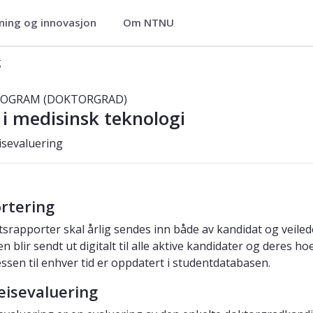
ning og innovasjon
Om NTNU
g
ologi (phmedt)
PROGRAM (DOKTORGRAD)
 i medisinsk teknologi
isevaluering
rtering
tsrapporter skal årlig sendes inn både av kandidat og veiled
 blir sendt ut digitalt til alle aktive kandidater og deres hoe
ssen til enhver tid er oppdatert i studentdatabasen.
eisevaluering