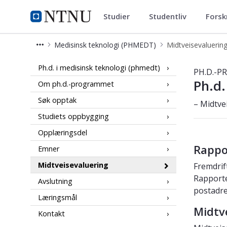
Studier
Studentliv
Forsk
Medisinsk teknologi (PHMEDT)
NTNU Hjemmeside
Medisinsk teknologi (PHMEDT)
Midtveisevaluerin
Midtveisevaluering - Medisinsk tekn
Ph.d. i medisinsk teknologi (phmedt)
PH.D.-
Ph.d.
Om ph.d.-programmet
Søk opptak
– Midtve
Studiets oppbygging
Opplæringsdel
Rappo
Emner
Midtveisevaluering
Fremdrif
Rapporten
Avslutning
postadre
Læringsmål
Midtv
Kontakt