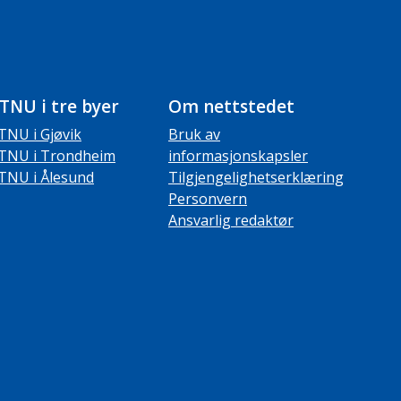
TNU i tre byer
Om nettstedet
TNU i Gjøvik
Bruk av
TNU i Trondheim
informasjonskapsler
TNU i Ålesund
Tilgjengelighetserklæring
Personvern
Ansvarlig redaktør