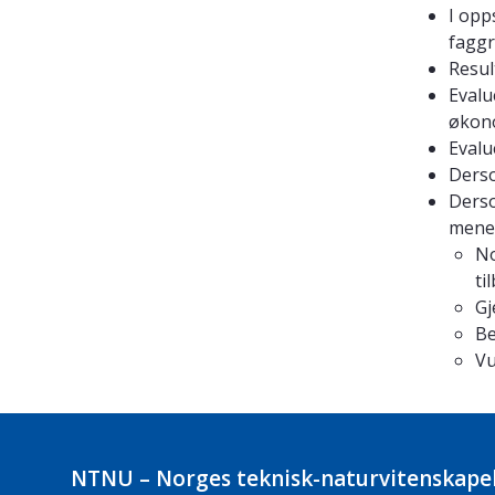
I opp
faggr
Resul
Evalu
økono
Evalu
Derso
Derso
mener
No
ti
Gj
Be
Vu
NTNU – Norges teknisk-naturvitenskapel