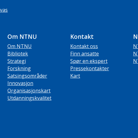
vas
Om NTNU
Kontakt
N
Om NTNU
Kontakt oss
N
Bibliotek
Finn ansatte
N
Strategi
Spør en ekspert
N
Forskning
Pressekontakter
Satsingsområder
Kart
Innovasjon
Organisasjonskart
Utdanningskvalitet
ube