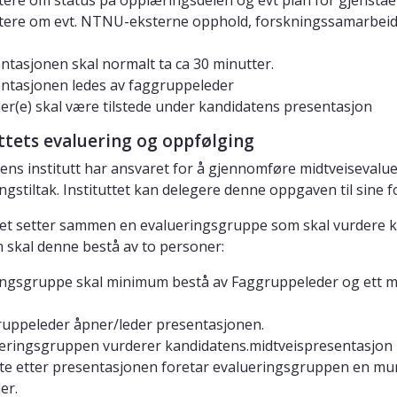
tere om status på opplæringsdelen og evt plan for gjenst
tere om evt. NTNU-eksterne opphold, forskningssamarbei
ntasjonen skal normalt ta ca 30 minutter.
ntasjonen ledes av faggruppeleder
der(e) skal være tilstede under kandidatens presentasjon
uttets evaluering og oppfølging
ens institutt har ansvaret for å gjennomføre midtveisevalue
ngstiltak. Instituttet kan delegere denne oppgaven til sine
tet setter sammen en evalueringsgruppe som skal vurdere k
skal denne bestå av to personer:
ngsgruppe skal minimum bestå av Faggruppeleder og ett m
uppeleder åpner/leder presentasjonen.
eringsgruppen vurderer kandidatens.midtveispresentasjon i
te etter presentasjonen foretar evalueringsgruppen en 
er.