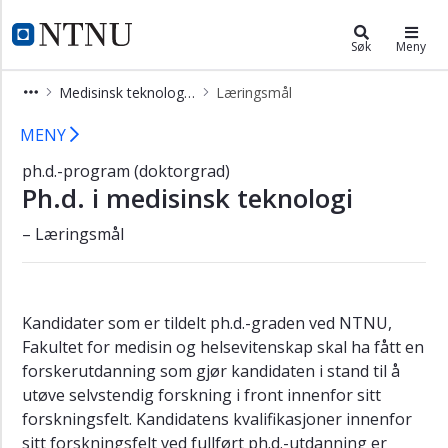
×
Medisinsk teknologi (PHMEDT)
NTNU Hjemmeside
Søk
Meny
Ph.d.
Medisinsk teknologi (PHMEDT)
Læringsmål
i
medisinsk
Læringsmål - Medisinsk teknologi (
MENY
teknologi
(phmedt)
ph.d.-program (doktorgrad)
Ph.d. i medisinsk teknologi
Om
ph.d.-
– Læringsmål
programmet
Søk
opptak
Studiets
Kandidater som er tildelt ph.d.-graden ved NTNU,
oppbygging
Fakultet for medisin og helsevitenskap skal ha fått en
forskerutdanning som gjør kandidaten i stand til å
Opplæringsdel
utøve selvstendig forskning i front innenfor sitt
Emner
forskningsfelt. Kandidatens kvalifikasjoner innenfor
Midtveisevaluering
sitt forskningsfelt ved fullført ph.d.-utdanning er