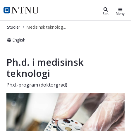
Medisinsk teknologi (PHMEDT)
NTNU Hjemmeside
Søk
Meny
Studier
Medisinsk teknologi (PHMEDT)
English
Medisinsk teknologi (phmedt)
Ph.d. i medisinsk
teknologi
Ph.d.-program (doktorgrad)