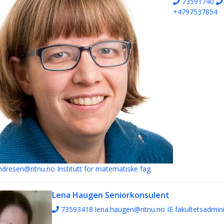
73591740
+4797537854
ndresen@ntnu.no
Institutt for matematiske fag
Lena Haugen
Seniorkonsulent
73593418
lena.haugen@ntnu.no
IE fakultetsadmin