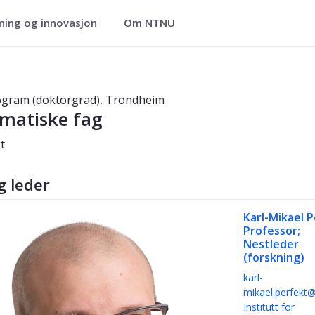
ning og innovasjon
Om NTNU
program (doktorgrad) – 3-årig – Tro
ogram (doktorgrad), Trondheim
matiske fag
t
g leder
Karl-Mikael 
Professor;
Nestleder
(forskning)
karl-
mikael.perfekt
Institutt for