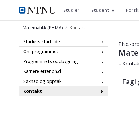
Studier
Studentliv
Forsk
Matematikk (PHMA)
NTNU Hjemmeside
Matematikk (PHMA)
Kontakt
Kontakt – Matematiske fag – Ph.d.-
Studiets startside
Ph.d.-pr
Mate
Om programmet
Programmets oppbygning
– Kontak
Karriere etter ph.d.
Fagli
Søknad og opptak
Kontakt