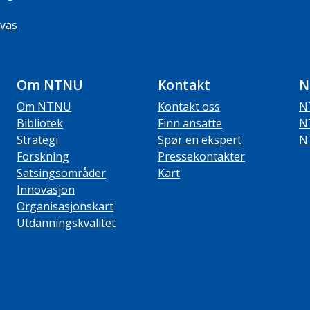
vas
Om NTNU
Kontakt
N
Om NTNU
Kontakt oss
N
Bibliotek
Finn ansatte
N
Strategi
Spør en ekspert
N
Forskning
Pressekontakter
Satsingsområder
Kart
Innovasjon
Organisasjonskart
Utdanningskvalitet
ube