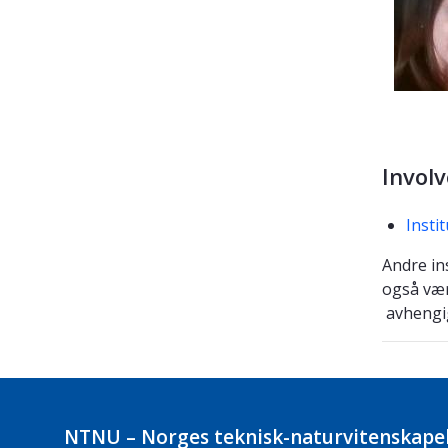
Involv
Insti
Andre in
også vær
avhengig
NTNU – Norges teknisk-naturvitenskapel