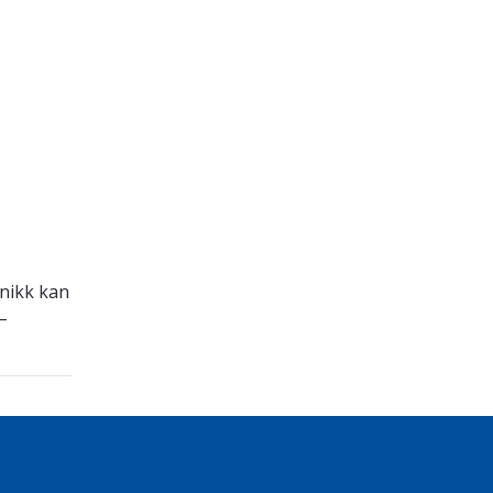
knikk kan
–