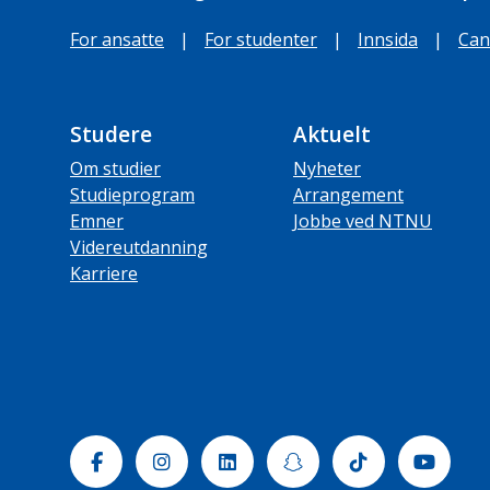
For ansatte
|
For studenter
|
Innsida
|
Can
Studere
Aktuelt
Om studier
Nyheter
Studieprogram
Arrangement
Emner
Jobbe ved NTNU
Videreutdanning
Karriere
Facebook
Instagram
Linkedin
Snapchat
Tiktok
Yout