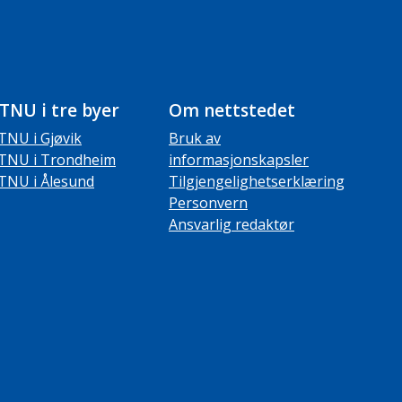
TNU i tre byer
Om nettstedet
TNU i Gjøvik
Bruk av
TNU i Trondheim
informasjonskapsler
TNU i Ålesund
Tilgjengelighetserklæring
Personvern
Ansvarlig redaktør