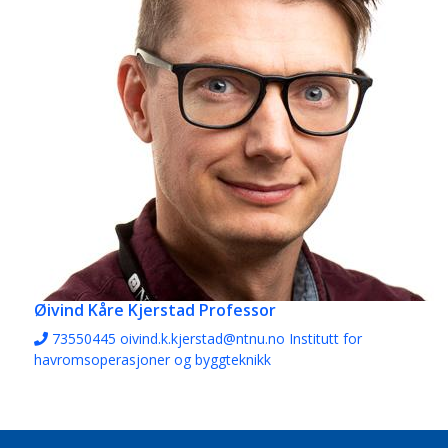
Øivind Kåre Kjerstad
Professor
73550445
oivind.k.kjerstad@ntnu.no
Institutt for
havromsoperasjoner og byggteknikk