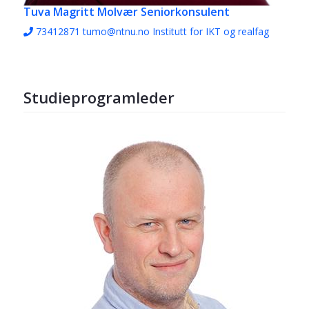
Tuva Magritt Molvær
Seniorkonsulent
73412871
tumo@ntnu.no
Institutt for IKT og realfag
Studieprogramleder