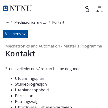
Mechatronics and Automation - M
NTNU Hjemmeside
Søk
Meny
Mechatronics and Automation - Master's Programme
Kontakt
Kontakt - Mechatronics and Automa
Vis meny
Mechatronics and Automation - Master's Programme
Kontakt
Studieveilederne våre kan hjelpe deg med:
Utdanningsplan
Studieprogresjon
Utenlandsopphold
Permisjon
Retningsvalg
Utfordringer i studiehverdagen