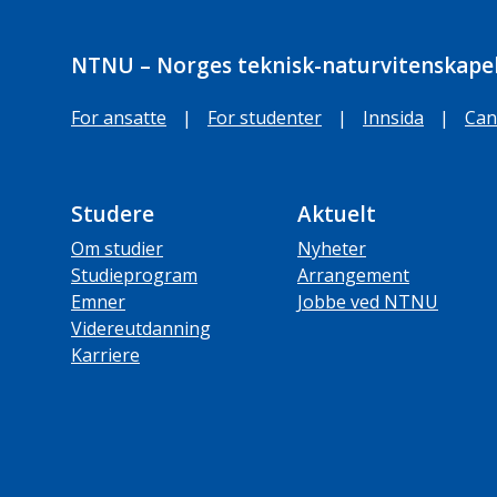
NTNU – Norges teknisk-naturvitenskapel
For ansatte
|
For studenter
|
Innsida
|
Can
Studere
Aktuelt
Om studier
Nyheter
Studieprogram
Arrangement
Emner
Jobbe ved NTNU
Videreutdanning
Karriere