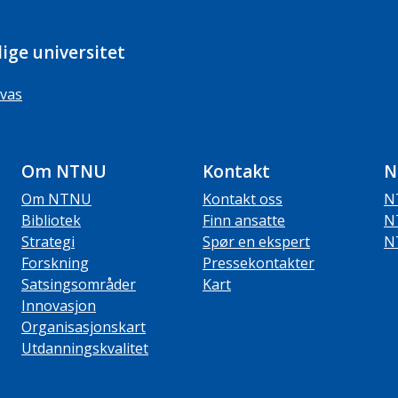
ige universitet
vas
Om NTNU
Kontakt
N
Om NTNU
Kontakt oss
N
Bibliotek
Finn ansatte
N
Strategi
Spør en ekspert
N
Forskning
Pressekontakter
Satsingsområder
Kart
Innovasjon
Organisasjonskart
Utdanningskvalitet