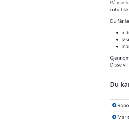
På maste
robotikk,
Du får l
ind
løs
mar
Gjennom 
Disse vi
Du kan
Roboti
Robot
Mariti
Mari