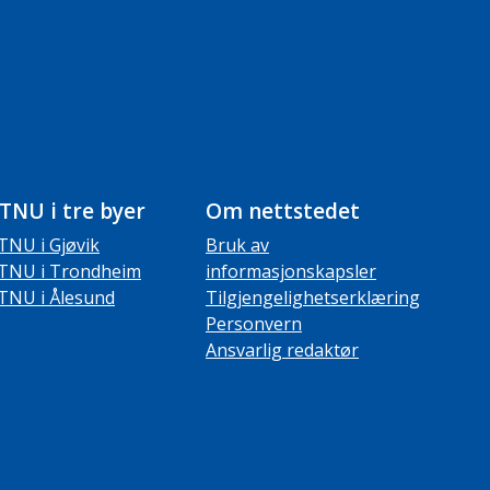
TNU i tre byer
Om nettstedet
TNU i Gjøvik
Bruk av
TNU i Trondheim
informasjonskapsler
TNU i Ålesund
Tilgjengelighetserklæring
Personvern
Ansvarlig redaktør