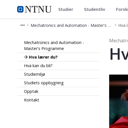
Studier
Studentliv
Forsk
Mechatronics and Automation 
NTNU Hjemmeside
Mechatronics and Automation - Master's Programme
Hva 
Hva lærer du? - Mechatronics and 
Mechatr
Mechatronics and Automation -
Hv
Master's Programme
Hva lærer du?
Hva kan du bli?
Studiemiljø
Studiets oppbygning
Opptak
Kontakt