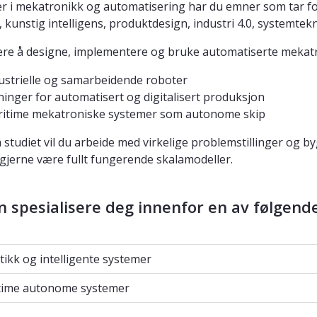
r i mekatronikk og automatisering har du emner som tar fo
 kunstig intelligens, produktdesign, industri 4.0, systemtekni
ære å designe, implementere og bruke automatiserte mekatr
ustrielle og samarbeidende roboter
ninger for automatisert og digitalisert produksjon
itime mekatroniske systemer som autonome skip
studiet vil du arbeide med virkelige problemstillinger og 
l gjerne være fullt fungerende skalamodeller.
 spesialisere deg innenfor en av følgend
kk og intelligente systemer
ikk og intelligente systemer
me autonome systemer
time autonome systemer