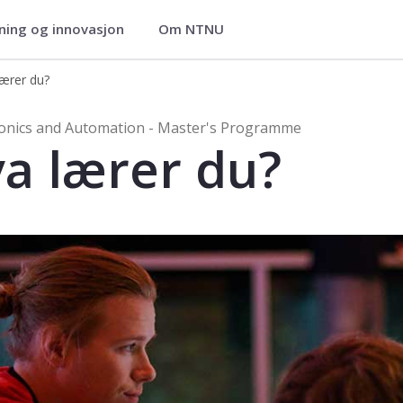
ning og innovasjon
Om NTNU
- Master's Programme
lærer du?
Automation - Master's Programme
onics and Automation - Master's Programme
a lærer du?