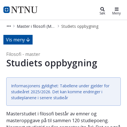
Master i filosofi (MFIFILO)
NTNU Hjemmeside
Søk
Meny
Master i filosofi (MFIFILO)
Studiets oppbygning
Studiets oppbygning - Filosofi - mas
Vis meny
Filosofi - master
Studiets oppbygning
Informasjonens gyldighet: Tabellene under gjelder for
studieåret 2025/2026. Det kan komme endringer i
studieplanene i senere studieår
Masterstudiet i filosofi består av emner og
masteroppgave på til sammen 120 studiepoeng.