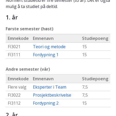
Normert studietid er fire semester (to år). Det er også
mulig å ta studiet på deltid.
1. år
Første semester (høst)
Emnekode
Emnenavn
Studiepoeng
FI3021
Teori og metode
15
FI3111
Fordypning 1
15
Andre semester (vår)
Emnekode
Emnenavn
Studiepoeng
Flere valg
Eksperter i Team
7,5
FI3022
Prosjektbeskrivelse
7,5
FI3112
Fordypning 2
15
2. år