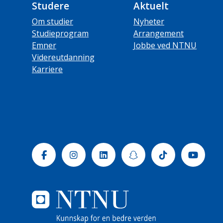
Studere
Aktuelt
Om studier
Nyheter
Studieprogram
Arrangement
Emner
Jobbe ved NTNU
Videreutdanning
Karriere
Facebook
Instagram
Linkedin
Snapchat
Tiktok
Yout