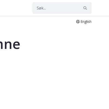
English
mne