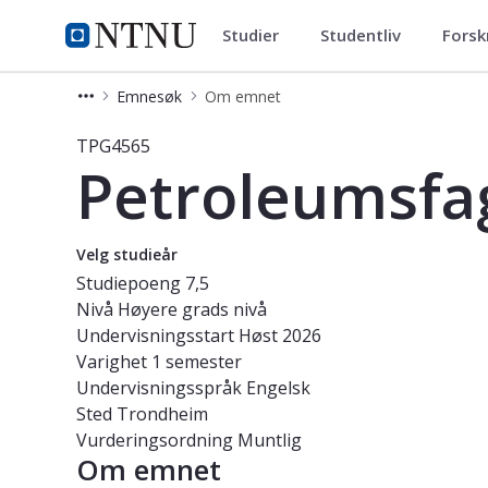
Studier
Studentliv
Forsk
Studier
NTNU Hjemmeside
Emnesøk
Om emnet
Emne - Petroleumsfag, fordypning
TPG4565
Petroleumsfa
Velg studieår
Studiepoeng
7,5
Nivå
Høyere grads nivå
Undervisningsstart
Høst 2026
Varighet
1 semester
Undervisningsspråk
Engelsk
Sted
Trondheim
Vurderingsordning
Muntlig
Om emnet