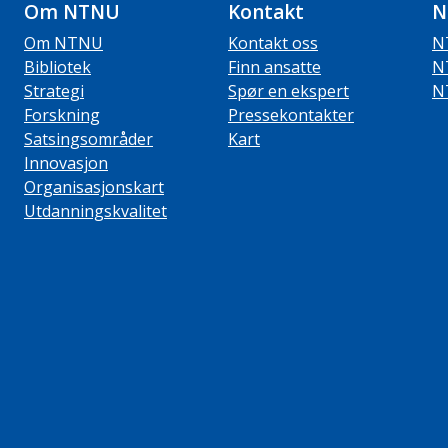
Om NTNU
Kontakt
N
Om NTNU
Kontakt oss
N
Bibliotek
Finn ansatte
N
Strategi
Spør en ekspert
N
Forskning
Pressekontakter
Satsingsområder
Kart
Innovasjon
Organisasjonskart
Utdanningskvalitet
ube