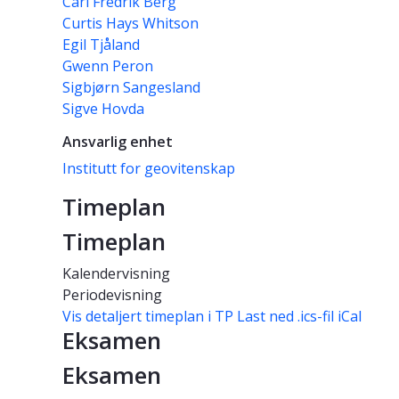
Carl Fredrik Berg
Curtis Hays Whitson
Egil Tjåland
Gwenn Peron
Sigbjørn Sangesland
Sigve Hovda
Ansvarlig enhet
Institutt for geovitenskap
Timeplan
Timeplan
Kalendervisning
Periodevisning
Vis detaljert timeplan i TP
Last ned .ics-fil iCal
Eksamen
Eksamen