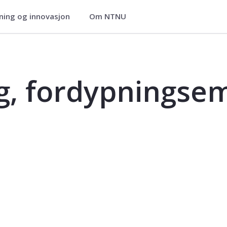
ning og innovasjon
Om NTNU
semne - TPG4565
g, fordypningse