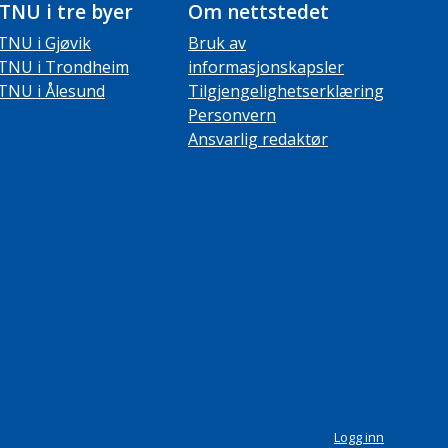
TNU i tre byer
Om nettstedet
TNU i Gjøvik
Bruk av
TNU i Trondheim
informasjonskapsler
TNU i Ålesund
Tilgjengelighetserklæring
Personvern
Ansvarlig redaktør
Logg inn