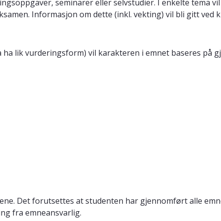
gsoppgaver, seminarer eller selvstudier. I enkelte tema vil
ksamen. Informasjon om dette (inkl. vekting) vil bli gitt ved k
a lik vurderingsform) vil karakteren i emnet baseres på g
mene. Det forutsettes at studenten har gjennomført alle emn
ning fra emneansvarlig.