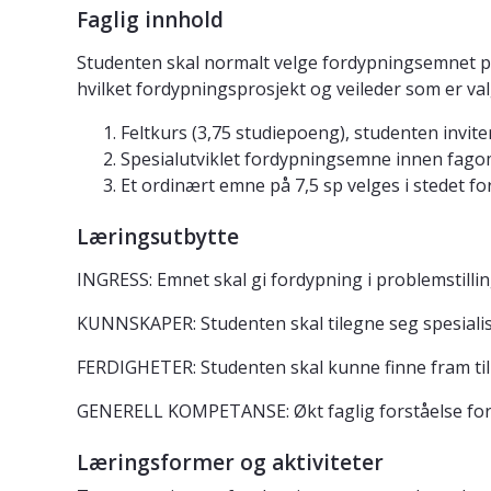
Faglig innhold
Studenten skal normalt velge fordypningsemnet på 7
hvilket fordypningsprosjekt og veileder som er val
Feltkurs (3,75 studiepoeng), studenten invi
Spesialutviklet fordypningsemne innen fagomr
Et ordinært emne på 7,5 sp velges i stedet f
Læringsutbytte
INGRESS: Emnet skal gi fordypning i problemstilli
KUNNSKAPER: Studenten skal tilegne seg spesiali
FERDIGHETER: Studenten skal kunne finne fram til 
GENERELL KOMPETANSE: Økt faglig forståelse for
Læringsformer og aktiviteter