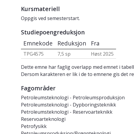
Kursmateriell
Oppgis ved semesterstart.
Studiepoengreduksjon
Emnekode
Reduksjon
Fra
TPG4575
7,5 sp
Høst 2025
Dette emne har faglig overlapp med emnet i tabell
Dersom karakteren er lik i de to emnene gis det re
Fagområder
Petroleumsteknologi - Petroleumsproduksjon
Petroleumsteknologi - Dypboringsteknikk
Petroleumsteknologi - Reservoarteknikk
Reservoarteknologi
Petrofysikk
Petroleumsproduksjon/Brønnteknologi