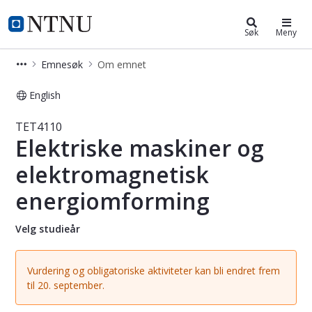
Studier
NTNU Hjemmeside
Søk
Meny
Emnesøk
Om emnet
English
Emne - Elektriske maskiner og ele
TET4110
Elektriske maskiner og
elektromagnetisk
energiomforming
Velg studieår
Vurdering og obligatoriske aktiviteter kan bli endret frem
til 20. september.