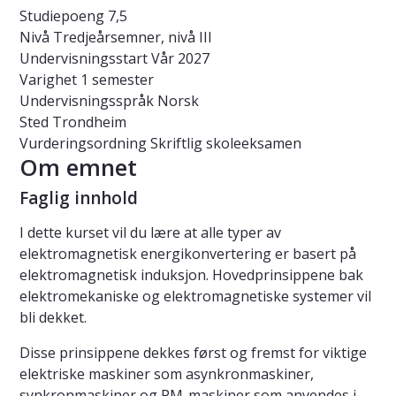
Studiepoeng
7,5
Nivå
Tredjeårsemner, nivå III
Undervisningsstart
Vår 2027
Varighet
1 semester
Undervisningsspråk
Norsk
Sted
Trondheim
Vurderingsordning
Skriftlig skoleeksamen
Om emnet
Faglig innhold
I dette kurset vil du lære at alle typer av
elektromagnetisk energikonvertering er basert på
elektromagnetisk induksjon. Hovedprinsippene bak
elektromekaniske og elektromagnetiske systemer vil
bli dekket.
Disse prinsippene dekkes først og fremst for viktige
elektriske maskiner som asynkronmaskiner,
synkronmaskiner og PM-maskiner som anvendes i