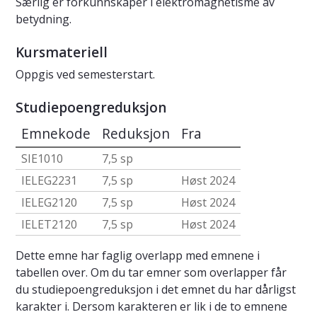
Særlig er forkunnskaper i elektromagnetisme av
betydning.
Kursmateriell
Oppgis ved semesterstart.
Studiepoengreduksjon
Emnekode
Reduksjon
Fra
SIE1010
7,5 sp
IELEG2231
7,5 sp
Høst 2024
IELEG2120
7,5 sp
Høst 2024
IELET2120
7,5 sp
Høst 2024
Dette emne har faglig overlapp med emnene i
tabellen over. Om du tar emner som overlapper får
du studiepoengreduksjon i det emnet du har dårligst
karakter i. Dersom karakteren er lik i de to emnene