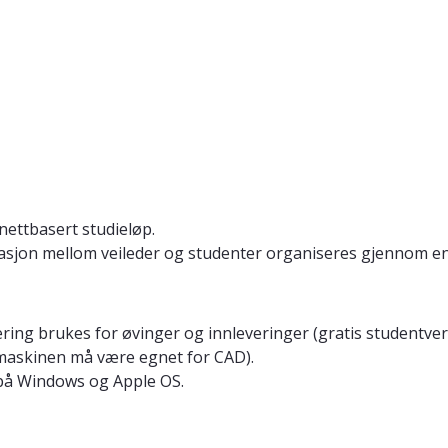
nettbasert studieløp.
asjon mellom veileder og studenter organiseres gjennom en 
ng brukes for øvinger og innleveringer (gratis studentversj
maskinen må være egnet for CAD).
på Windows og Apple OS.