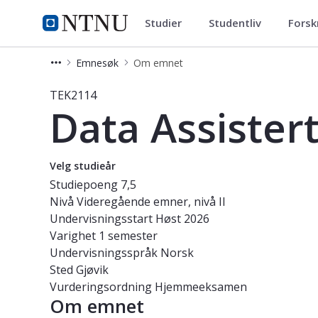
Studier
Studentliv
Forsk
Studier
NTNU Hjemmeside
Emnesøk
Om emnet
Emne - Data Assistert Design / CAD 
TEK2114
Data Assister
Velg studieår
Studiepoeng
7,5
Nivå
Videregående emner, nivå II
Undervisningsstart
Høst 2026
Varighet
1 semester
Undervisningsspråk
Norsk
Sted
Gjøvik
Vurderingsordning
Hjemmeeksamen
Om emnet