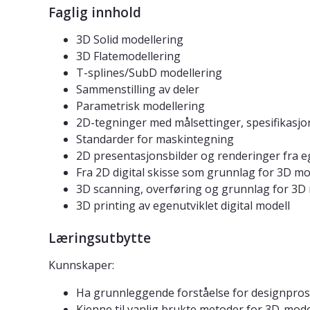
Faglig innhold
3D Solid modellering
3D Flatemodellering
T-splines/SubD modellering
Sammenstilling av deler
Parametrisk modellering
2D-tegninger med målsettinger, spesifikasjo
Standarder for maskintegning
2D presentasjonsbilder og renderinger fra 
Fra 2D digital skisse som grunnlag for 3D mo
3D scanning, overføring og grunnlag for 3D
3D printing av egenutviklet digital modell
Læringsutbytte
Kunnskaper:
Ha grunnleggende forståelse for designprose
Kjenne til vanlig brukte metoder for 3D-mod