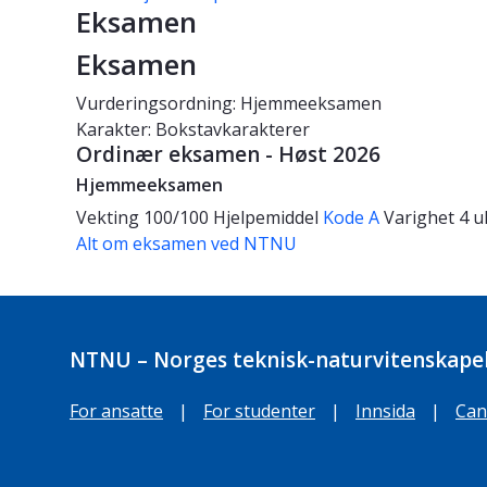
Eksamen
Eksamen
Vurderingsordning: Hjemmeeksamen
Karakter: Bokstavkarakterer
Ordinær eksamen - Høst 2026
Hjemmeeksamen
Vekting
100/100
Hjelpemiddel
Kode A
Varighet
4 u
Alt om eksamen ved NTNU
NTNU – Norges teknisk-naturvitenskapel
For ansatte
|
For studenter
|
Innsida
|
Can