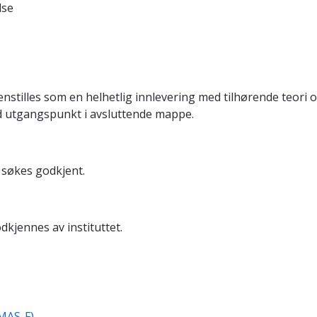
lse
stilles som en helhetlig innlevering med tilhørende teori
ed utgangspunkt i avsluttende mappe.
 søkes godkjent.
dkjennes av instituttet.
IMAS-F)