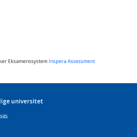
ker
Eksamenssystem
Inspera Assessment
ige universitet
vas