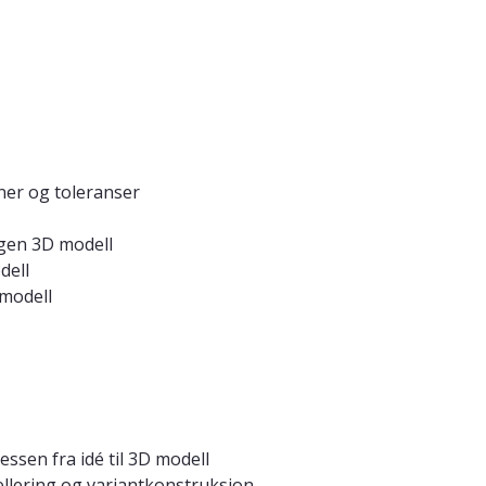
ner og toleranser
egen 3D modell
dell
 modell
ssen fra idé til 3D modell
ellering og variantkonstruksjon