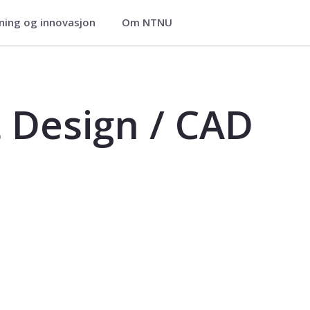
ning og innovasjon
Om NTNU
- TEK2114
t Design / CAD