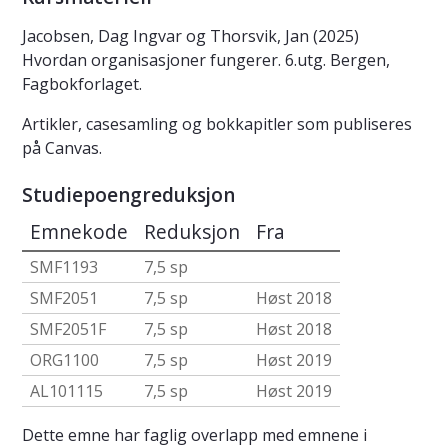
Jacobsen, Dag Ingvar og Thorsvik, Jan (2025)
Hvordan organisasjoner fungerer. 6.utg. Bergen,
Fagbokforlaget.
Artikler, casesamling og bokkapitler som publiseres
på Canvas.
Studiepoengreduksjon
Emnekode
Reduksjon
Fra
SMF1193
7,5 sp
SMF2051
7,5 sp
Høst 2018
SMF2051F
7,5 sp
Høst 2018
ORG1100
7,5 sp
Høst 2019
AL101115
7,5 sp
Høst 2019
Dette emne har faglig overlapp med emnene i