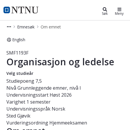
Studier
NTNU Hjemmeside
Søk
Meny
Emnesøk
Om emnet
English
Emne - Organisasjon og ledelse - S
SMF1193F
Organisasjon og ledelse
Velg studieår
Studiepoeng
7,5
Nivå
Grunnleggende emner, nivå I
Undervisningsstart
Høst 2026
Varighet
1 semester
Undervisningsspråk
Norsk
Sted
Gjøvik
Vurderingsordning
Hjemmeeksamen